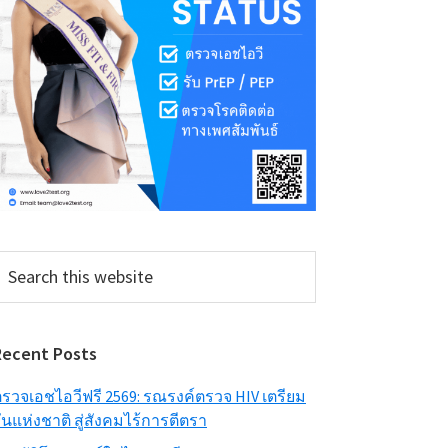
earch
his
ebsite
Recent Posts
รวจเอชไอวีฟรี 2569: รณรงค์ตรวจ HIV เตรียม
ันแห่งชาติ สู่สังคมไร้การตีตรา