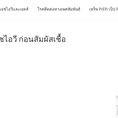
เอชไอวีและเอดส์
โรคติดต่อทางเพศสัมพันธ์
เพร็พ PrEP/ เป็ป 
ไอวี ก่อนสัมผัสเชื้อ