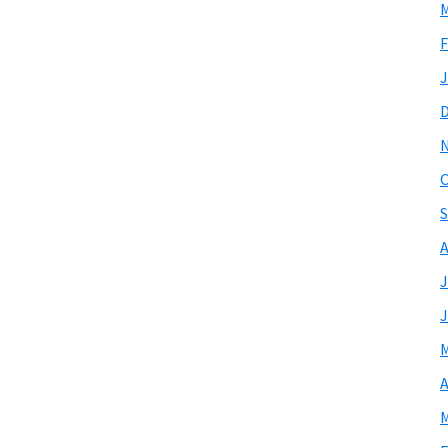
M
F
J
O
S
A
J
J
M
A
M