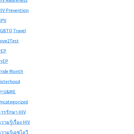
IV Awareness
IV Prevention
HPV
GBTQ Travel
ove2Test
PEP
PrEP
ride Month
isterhood
U=U&ME
ncategorized
ารรักษา HIV
วามรู้เรื่อง HIV
วามรู้เอชไอวี