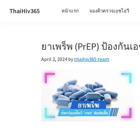
Skip
Skip
Skip
ThaiHiv365
หน้าแรก
จองคิวตรวจเอชไอวี
to
to
to
Never
primary
main
primary
leave
navigation
content
sidebar
someone
ยาเพร็พ (PrEP) ป้องกันเอช
behind.
April 2, 2024
by
thaihiv365 team