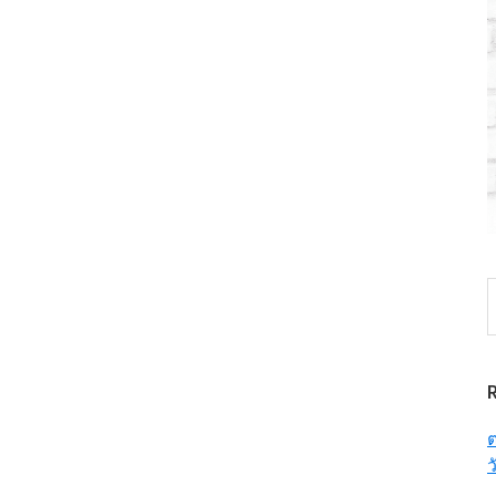
S
t
w
ต
ว