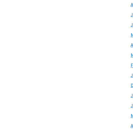
A
J
J
M
A
M
F
J
J
J
M
A