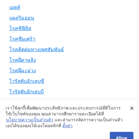
เอดส์
แผลริมอ่อน
โรคซิฟิลิส
โรคซึมเศร้า
โรคติดต่อทางเพศสัมพันธ์
โรคฝีดาษลิง
โรคฝีมะม่วง
ไวรัสตับอักเสบซี
ไวรัสตับอักเสบบี
เราใช้คุกกี้เพื่อพัฒนาประสิทธิภาพ และประสบการณ์ที่ดีในการ
ใช้เว็บไซต์ของคุณ คุณสามารถศึกษารายละเอียดได้ที่
นโยบายความเป็นส่วนตัว
และสามารถจัดการความเป็นส่วนตัว
Copyright © 2026 ·
Genesis Sample
on
Genesis Framework
·
เองได้ของคุณได้เองโดยคลิกที่
ตั้งค่า
WordPress
·
Log in
Allow