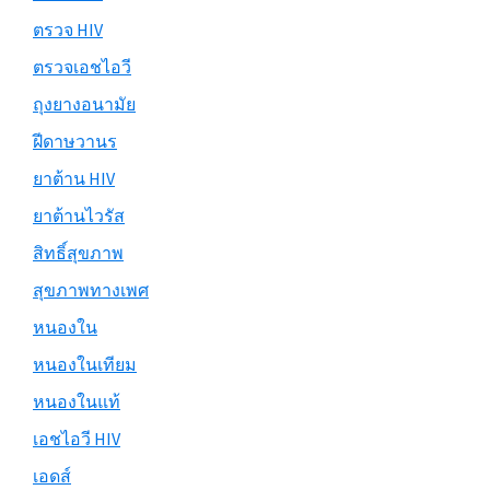
ตรวจ HIV
ตรวจเอชไอวี
ถุงยางอนามัย
ฝีดาษวานร
ยาต้าน HIV
ยาต้านไวรัส
สิทธิ์สุขภาพ
สุขภาพทางเพศ
หนองใน
หนองในเทียม
หนองในแท้
เอชไอวี HIV
เอดส์