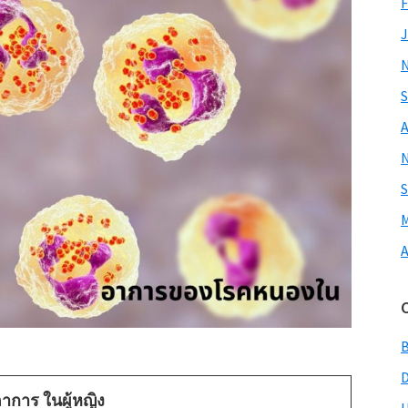
F
J
S
A
S
M
A
าการ ในผู้หญิง