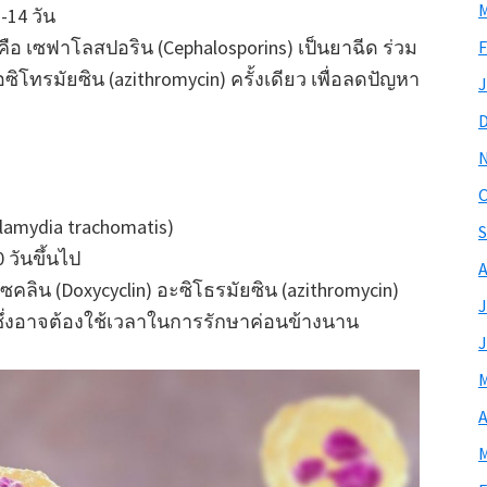
M
14 วัน
 เซฟาโลสปอริน (Cephalosporins) เป็นยาฉีด ร่วม
F
ิโทรมัยซิน (azithromycin) ครั้งเดียว เพื่อลดปัญหา
J
O
lamydia trachomatis)
S
วันขึ้นไป
A
ซคลิน (Doxycyclin) อะซิโธรมัยซิน (azithromycin)
J
ซึ่งอาจต้องใช้เวลาในการรักษาค่อนข้างนาน
J
M
A
M