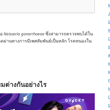
M
J
่อ
Neisseria gonorrhoeae
ซึ่งสามารถตรวจพบได้ใน
O
อดผ่านทางการมีเพศสัมพันธ์เป็นหลัก โรคหนองใน
S
A
M
M
F
ต่างกันอย่างไร
O
S