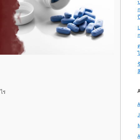
ป
ก
ป
L
ก
ค
ร
ส
งไร
A
J
M
A