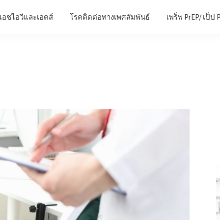
เอชไอวีและเอดส์
โรคติดต่อทางเพศสัมพันธ์
เพร็พ PrEP/ เป็ป 