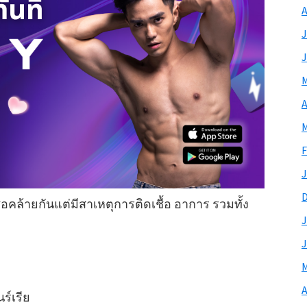
A
J
J
M
A
M
F
J
คล้ายกันแต่มีสาเหตุการติดเชื้อ อาการ รวมทั้ง
J
J
M
A
ร์เรีย