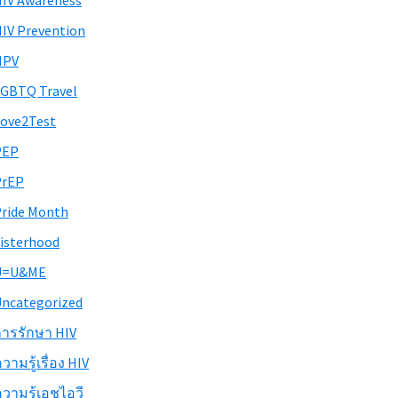
IV Awareness
IV Prevention
HPV
GBTQ Travel
ove2Test
PEP
PrEP
ride Month
isterhood
U=U&ME
ncategorized
ารรักษา HIV
วามรู้เรื่อง HIV
วามรู้เอชไอวี