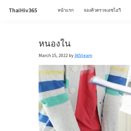
Skip
Skip
Skip
ThaiHiv365
หน้าแรก
จองคิวตรวจเอชไอวี
to
to
to
Never
primary
main
primary
leave
navigation
content
sidebar
someone
หนองใน
behind.
March 15, 2022
by
365team