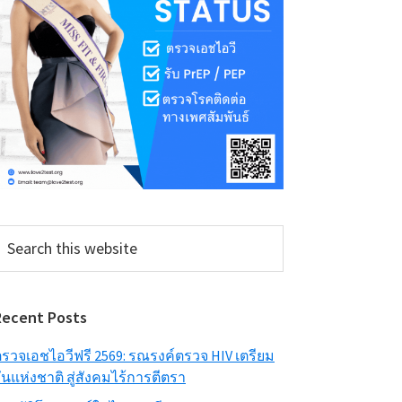
earch
his
ebsite
Recent Posts
รวจเอชไอวีฟรี 2569: รณรงค์ตรวจ HIV เตรียม
ันแห่งชาติ สู่สังคมไร้การตีตรา