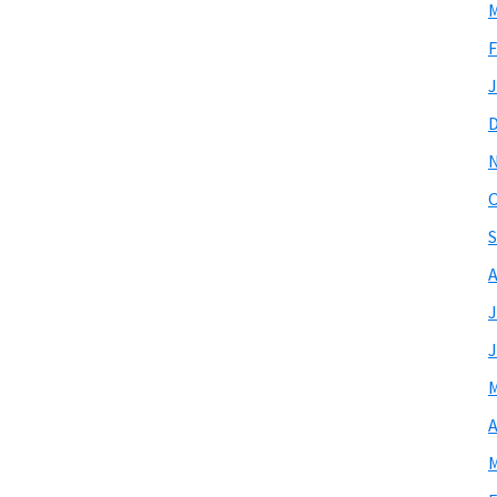
M
F
J
O
S
A
J
J
M
A
M