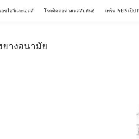
เอชไอวีและเอดส์
โรคติดต่อทางเพศสัมพันธ์
เพร็พ PrEP/ เป็ป 
ถุงยางอนามัย