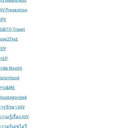
IV Awareness
IV Prevention
HPV
GBTQ Travel
ove2Test
PEP
PrEP
ride Month
isterhood
U=U&ME
ncategorized
ารรักษา HIV
วามรู้เรื่อง HIV
วามรู้เอชไอวี