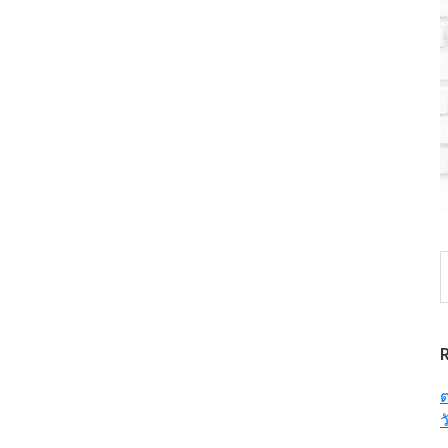
S
t
w
ต
ว