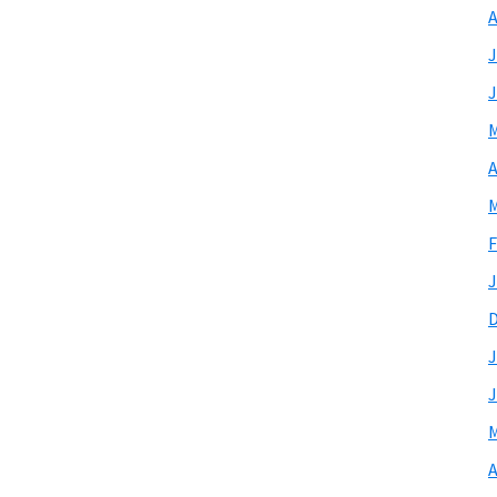
A
J
J
M
A
M
F
J
J
J
M
A