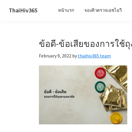
Skip
Skip
Skip
ThaiHiv365
หน้าแรก
จองคิวตรวจเอชไอวี
to
to
to
Never
primary
main
primary
leave
navigation
content
sidebar
someone
ข้อดี-ข้อเสียของการใช้
behind.
February 9, 2022
by
thaihiv365 team