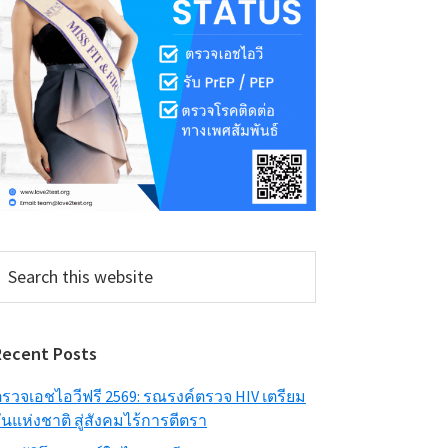
earch
his
ebsite
Recent Posts
รวจเอชไอวีฟรี 2569: รณรงค์ตรวจ HIV เตรียม
ันแห่งชาติ สู่สังคมไร้การตีตรา