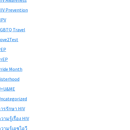
IV Awareness
IV Prevention
HPV
GBTQ Travel
ove2Test
PEP
PrEP
ride Month
isterhood
U=U&ME
ncategorized
ารรักษา HIV
วามรู้เรื่อง HIV
วามรู้เอชไอวี