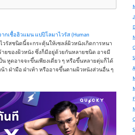
M
J
จากเชื้อฮิวแมน แปปิโลมาไวรัส (Human
อไวรัสชนิดนี้จะกระตุ้นให้เซลล์ผิวหนังเกิดการหนา
O
ร้ายของผิวหนัง ซึ่งก็มีอยู่ด้วยกันหลายชนิด อาจมี
S
น หูดอาจจะขึ้นเพียงเดี่ยว ๆ หรือขึ้นหลายตุ่มก็ได้
A
หน้า ฝ่ามือ ฝ่าเท้า หรืออาจขึ้นตามผิวหนังส่วนอื่น ๆ
M
M
F
O
S