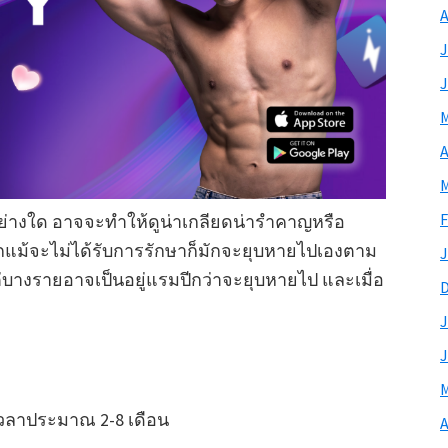
A
J
J
M
A
M
F
่อย่างใด อาจจะทำให้ดูน่าเกลียดน่ารำคาญหรือ
ากแม้จะไม่ได้รับการรักษาก็มักจะยุบหายไปเองตาม
J
ต่บางรายอาจเป็นอยู่แรมปีกว่าจะยุบหายไป และเมื่อ
J
J
M
เวลาประมาณ 2-8 เดือน
A