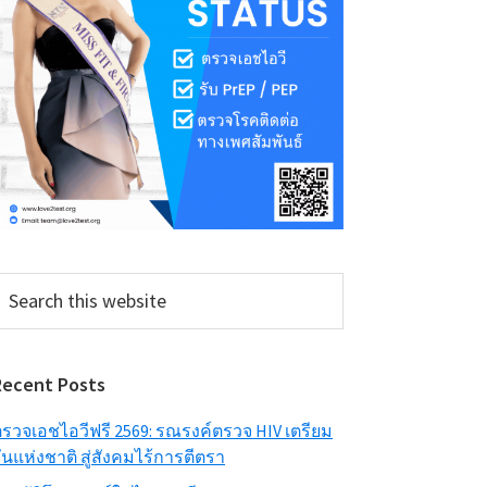
earch
his
ebsite
Recent Posts
รวจเอชไอวีฟรี 2569: รณรงค์ตรวจ HIV เตรียม
ันแห่งชาติ สู่สังคมไร้การตีตรา