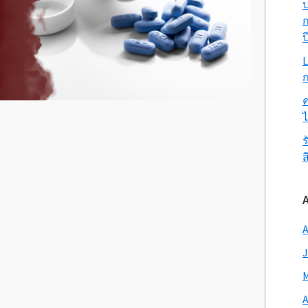
ป
ก
ป
L
ก
ค
ร
ส
A
J
M
A