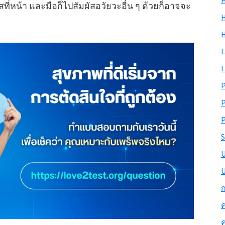
H
สที่หน้า และมือก็ไปสัมผัสอวัยวะอื่น ๆ ด้วยก็อาจจะ
H
L
L
P
S
U
ก
ค
ค