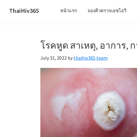
Skip
Skip
Skip
ThaiHiv365
หน้าแรก
จองคิวตรวจเอชไอวี
to
to
to
Never
primary
main
primary
leave
navigation
content
sidebar
someone
โรคหูด สาเหตุ, อาการ, 
behind.
July 31, 2022
by
thaihiv365 team