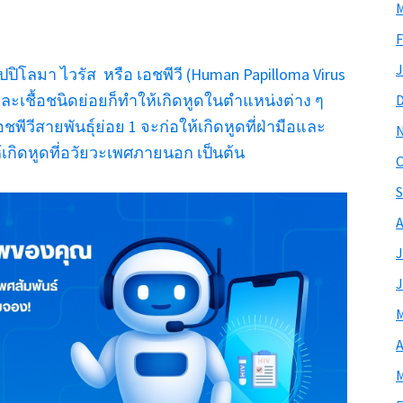
M
F
J
ปิโลมา ไวรัส หรือ เอชพีวี (Human Papilloma Virus
่ละเชื้อชนิดย่อยก็ทำให้เกิดหูดในตำแหน่งต่าง ๆ
ีวีสายพันธุ์ย่อย 1 จะก่อให้เกิดหูดที่ฝ่ามือและ
ให้เกิดหูดที่อวัยวะเพศภายนอก เป็นต้น
O
S
A
J
J
M
A
M