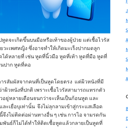
F
J
S
ูดจะเกิดขึ้นบนมือหรือเท้าของผู้ป่วย แต่เชื้อไวรัส
A
วัยวะเพศหญิง ซึ่งอาจทำให้เกิดมะเร็งปากมดลูก
ลายที่ เช่น หูดที่นิ้วมือ หูดที่เท้า หูดที่มือ หูดที่
S
ูดในปาก หูดที่คอ
M
A
ารสัมผัสจากคนที่เป็นหูดโดยตรง แต่ผิวหนังที่มี
าผิวหนังที่ปกติ เพราะเชื้อไวรัสสามารถแทรกตัว
ตัวอยู่หลายเดือนจนกว่าจะเห็นเป็นก้อนหูด และ
และเยื่อบุเท่านั้น จึงไม่ลุกลามเข้าสู่กระแสเลือด
ิดนี้จึงไม่ติดต่อผ่านทางอื่น ๆ เช่น การไอ จามรดกัน
มพันธ์ก็ไม่ได้ทำให้ติดเชื้อหูดแล้วกลายเป็นหูดที่