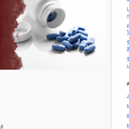
L
ก
ค
ร
ส
ร
J
M
A
M
ส์