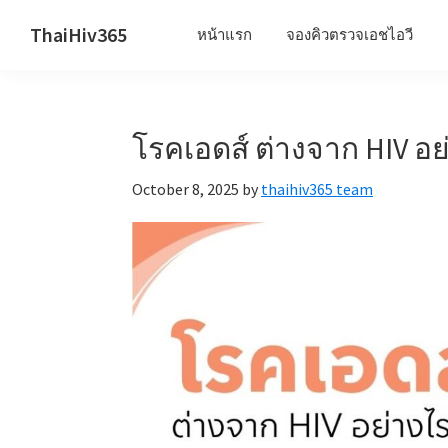
Skip
Skip
Skip
ThaiHiv365
หน้าแรก
จองคิวตรวจเอชไอวี
to
to
to
Never
primary
main
primary
leave
navigation
content
sidebar
someone
โรคเอดส์ ต่างจาก HIV อ
behind.
October 8, 2025
by
thaihiv365 team