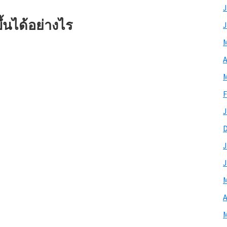
J
้นได้อย่างไร
J
M
A
M
F
J
J
J
M
A
M