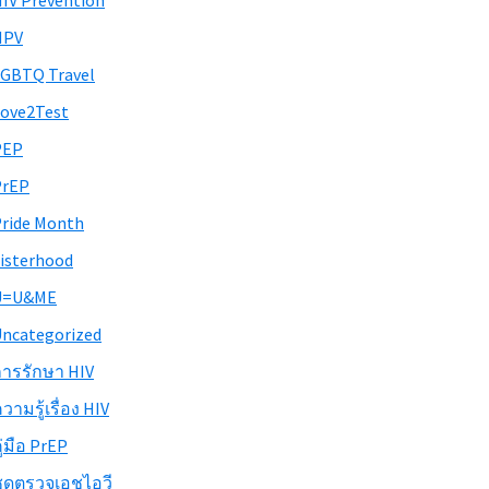
IV Prevention
HPV
GBTQ Travel
ove2Test
PEP
PrEP
ride Month
isterhood
U=U&ME
ncategorized
ารรักษา HIV
วามรู้เรื่อง HIV
ู่มือ PrEP
ุดตรวจเอชไอวี