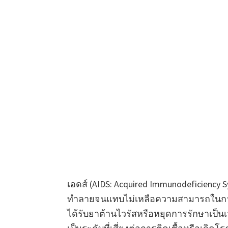
เอดส์ (AIDS: Acquired Immunodeficiency 
ทำลายจนแทบไม่เหลือความสามารถในการป้องก
ได้รับยาต้านไวรัสหรือหยุดการรักษาเป็น
เป็นระดับที่เสี่ยงต่อการติดเชื้อหรือเก
ป่วยเอดส์ เช่น วัณโรค ปอดอักเสบจากเชื้อ P
มะเร็งบางชนิด การเข้าสู่ภาวะเอดส์จึงเป็
เนื่องจากแพทย์ผู้เชี่ยวชาญ
ความแตกต่างระหว่าง HIV 
แม้จะเกี่ยวข้องกันโดยตรง แต่ความแตกต
ชัดเจนในเชิงการแพทย์ว่า “HIV” คือเชื้อไวร
รับการรักษาจนภูมิคุ้มกันเสื่อมลงอย่างมา
ผู้ที่ติดเชื้อ HIV ยังไม่ถือว่าเป็นโรคเอดส์
ต้านไวรัส
อย่างสม่ำเสมอ ก็สามารถมีสุขภ