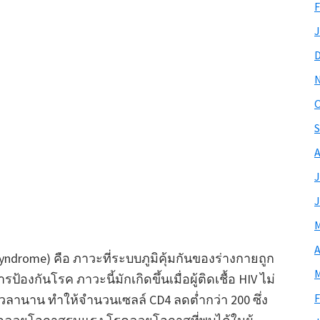
Syndrome) คือ ภาวะที่ระบบภูมิคุ้มกันของร่างกายถูก
F
ันโรค ภาวะนี้มักเกิดขึ้นเมื่อผู้ติดเชื้อ HIV ไม่
J
เวลานาน ทำให้จำนวนเซลล์ CD4 ลดต่ำกว่า 200 ซึ่ง
ิดโรคฉวยโอกาสรุนแรง โรคฉวยโอกาสที่พบได้ในผู้
neumocystis jirovecii เชื้อราที่เยื่อหุ้มสมอง หรือ
O
นจุดที่ต้องได้รับการดูแลอย่างใกล้ชิดและต่อ
S
A
และ โรคเอดส์
J
J
่างระหว่าง HIV และโรคเอดส์ สามารถสรุปได้
ัส ส่วน “เอดส์” คือผลลัพธ์ของการติดเชื้อที่ไม่ได้
M
ก
A
M
ทันที หากได้รับการวินิจฉัยเร็ว และเริ่มรักษาด้วย
ยา
F
าพแข็งแรงและมีอายุยืนเท่ากับคนทั่วไปได้ ในทาง