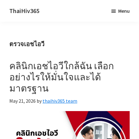
Skip
Skip
ThaiHiv365
Menu
to
to
Never
main
primary
leave
content
sidebar
someone
ตรวจเอชไอวี
behind.
คลินิกเอชไอวีใกล้ฉัน เลือก
อย่างไรให้มั่นใจและได้
มาตรฐาน
May 21, 2026
by
thaihiv365 team