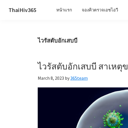
Skip
Skip
Skip
ThaiHiv365
หน้าแรก
จองคิวตรวจเอชไอวี
to
to
to
Never
primary
main
primary
leave
navigation
content
sidebar
someone
ไวรัสตับอักเสบบี
behind.
ไวรัสตับอักเสบบี สาเหตุ
March 8, 2023
by
365team