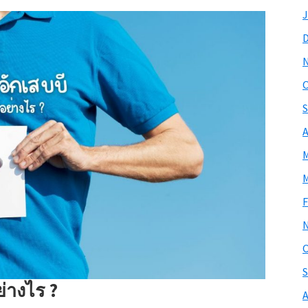
J
O
S
A
M
M
F
O
S
ย่างไร ?
A