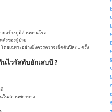
H
L
L
งกายสร้างภูมิต้านทานโรค
ลั่งของผู้ป่วย
โดยเฉพาะอย่างยิ่งควรตรวจเช็คตับปีละ 1 ครั้ง
P
S
ันไวรัสตับอักเสบบี ?
U
ก
บี
ค
ำงานในสถานพยาบาล
ค
ช
ต