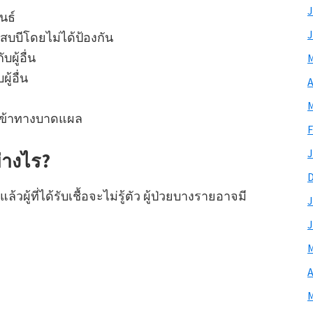
J
นธ์
J
ักเสบบีโดยไม่ได้ป้องกัน
บผู้อื่น
M
ู้อื่น
A
M
านเข้าทางบาดแผล
F
J
่างไร?
่แล้วผู้ที่ได้รับเชื้อจะไม่รู้ตัว ผู้ป่วยบางรายอาจมี
J
J
M
A
M