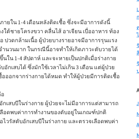
L
ก
รภายใน 1-4 เดือนหลังติดเชื้อ ซึ่งจะมีอาการดังนี้
ค
งใต้ชายโครงขวา คลื่นไส้ อาเจียน เบื่ออาหาร ท้อง
ข้อ ปวดกล้ามเนื้อ ผู้ป่วยบางรายอาจมีอาการรุนแรง
ร
็นจำนวนมาก ในกรณีนี้อาจทำให้เกิดภาวะตับวายได้
ส
้นใน 1-4 สัปดาห์ และจะหายเป็นปกติเมื่อร่างกาย
ร
กเสบได้ ซึ่งมักใช้เวลาไม่เกิน 3 เดือน แต่ผู้ป่วย
ื้อออกจากร่างกายได้หมด ทำให้ผู้ป่วยมีการติดเชื้อ
ือ
สตับอักเสบบีในร่างกาย ผู้ป่วยจะไม่มีอาการแต่สามารถ
J
ตรวจเลือดพบค่าการทำงานของตับอยู่ในเกณฑ์ปกติ
M
่มีเชื้อไวรัสตับอักเสบบีในร่างกาย และตรวจเลือดพบค่า
A
M