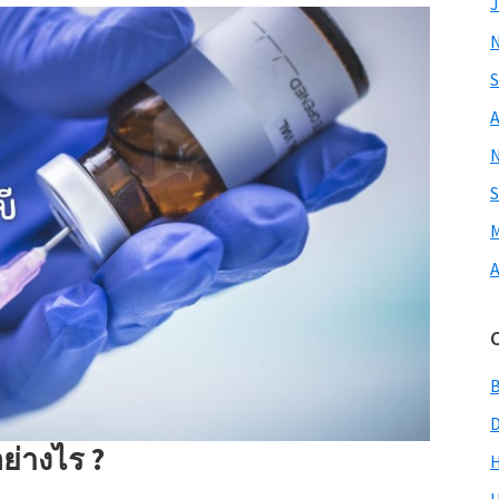
J
S
A
S
M
A
อย่างไร ?
H