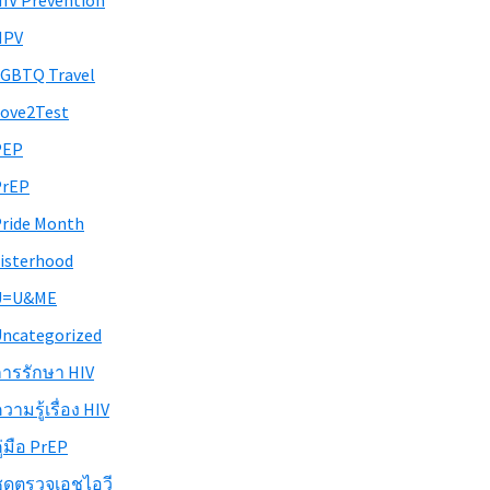
IV Prevention
HPV
GBTQ Travel
ove2Test
PEP
PrEP
ride Month
isterhood
U=U&ME
ncategorized
ารรักษา HIV
วามรู้เรื่อง HIV
ู่มือ PrEP
ุดตรวจเอชไอวี