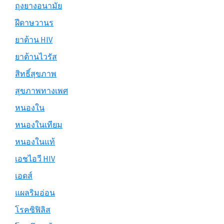
ถุงยางอนามัย
ฝีดาษวานร
ยาต้าน HIV
ยาต้านไวรัส
สิทธิ์สุขภาพ
สุขภาพทางเพศ
หนองใน
หนองในเทียม
หนองในแท้
เอชไอวี HIV
เอดส์
แผลริมอ่อน
โรคซิฟิลิส