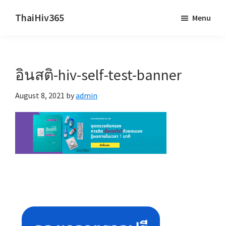
Skip
Skip
ThaiHiv365
Menu
to
to
Never
main
primary
leave
content
sidebar
someone
อินสติ-hiv-self-test-banner
behind.
August 8, 2021
by
admin
Primary
Sidebar