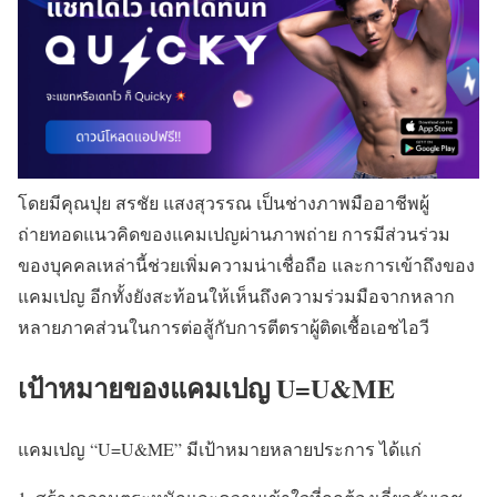
โดยมีคุณปุย สรชัย แสงสุวรรณ เป็นช่างภาพมืออาชีพผู้
ถ่ายทอดแนวคิดของแคมเปญผ่านภาพถ่าย การมีส่วนร่วม
ของบุคคลเหล่านี้ช่วยเพิ่มความน่าเชื่อถือ และการเข้าถึงของ
แคมเปญ อีกทั้งยังสะท้อนให้เห็นถึงความร่วมมือจากหลาก
หลายภาคส่วนในการต่อสู้กับการตีตราผู้ติดเชื้อเอชไอวี
เป้าหมายของแคมเปญ U=U&ME
แคมเปญ “U=U&ME” มีเป้าหมายหลายประการ ได้แก่