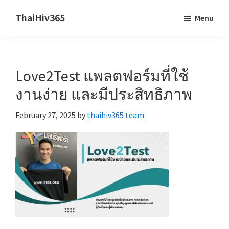
Skip
Skip
ThaiHiv365
Menu
to
to
Never
main
primary
leave
content
sidebar
someone
Love2Test แพลตฟอร์มที่ใช้
behind.
งานง่าย และมีประสิทธิภาพ
February 27, 2025
by
thaihiv365 team