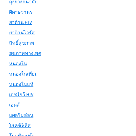
ถุงยางอนามัย
ฝีดาษวานร
ยาต้าน HIV
ยาต้านไวรัส
สิทธิ์สุขภาพ
สุขภาพทางเพศ
หนองใน
หนองในเทียม
หนองในแท้
เอชไอวี HIV
เอดส์
แผลริมอ่อน
โรคซิฟิลิส
โรคซึมเศร้า