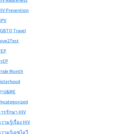
IV Awareness
IV Prevention
HPV
GBTQ Travel
ove2Test
PEP
PrEP
ride Month
isterhood
U=U&ME
ncategorized
ารรักษา HIV
วามรู้เรื่อง HIV
วามรู้เอชไอวี