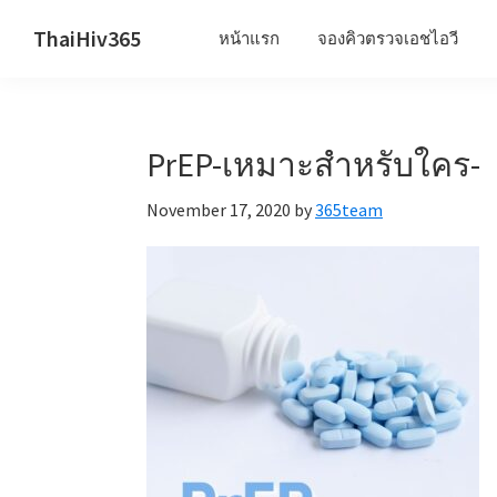
Skip
Skip
Skip
ThaiHiv365
หน้าแรก
จองคิวตรวจเอชไอวี
to
to
to
Never
primary
main
primary
leave
navigation
content
sidebar
someone
PrEP-เหมาะสำหรับใคร-
behind.
November 17, 2020
by
365team