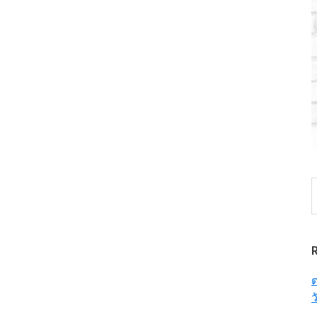
S
t
w
ต
ว