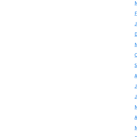
M
F
J
O
S
A
J
J
M
A
M