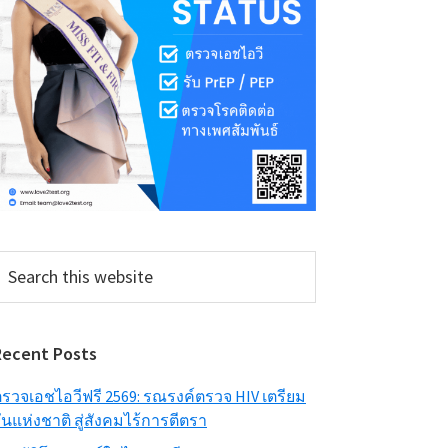
earch
his
ebsite
Recent Posts
รวจเอชไอวีฟรี 2569: รณรงค์ตรวจ HIV เตรียม
ันแห่งชาติ สู่สังคมไร้การตีตรา