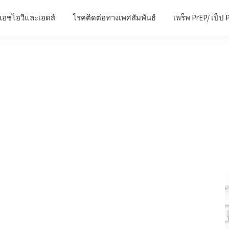
เอชไอวีและเอดส์
โรคติดต่อทางเพศสัมพันธ์
เพร็พ PrEP/ เป็ป 