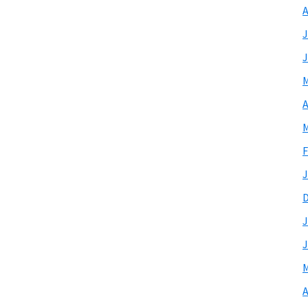
A
J
J
M
A
M
F
J
J
J
M
A