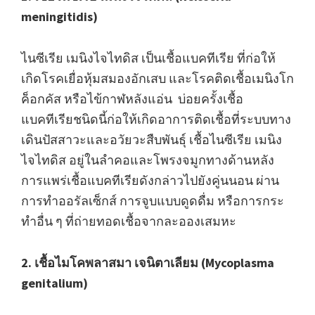
meningitidis)
ไนซีเรีย เมนิงไจไทดิส เป็นเชื้อแบคทีเรีย ที่ก่อให้
เกิดโรคเยื่อหุ้มสมองอักเสบ และโรคติดเชื้อเมนิงโก
ค็อกคัส หรือไข้กาฬหลังแอ่น บ่อยครั้งเชื้อ
แบคทีเรียชนิดนี้ก่อให้เกิดอาการติดเชื้อที่ระบบทาง
เดินปัสสาวะและอวัยวะสืบพันธุ์ เชื้อไนซีเรีย เมนิง
ไจไทดิส อยู่ในลำคอและโพรงจมูกทางด้านหลัง
การแพร่เชื้อแบคทีเรียดังกล่าวไปยังคู่นนอน ผ่าน
การทำออรัลเซ็กส์ การจูบแบบดูดดื่ม หรือการกระ
ทำอื่น ๆ ที่ถ่ายทอดเชื้อจากละอองเสมหะ
2. เชื้อไมโคพลาสมา เจนิตาเลียม (Mycoplasma
genitalium)