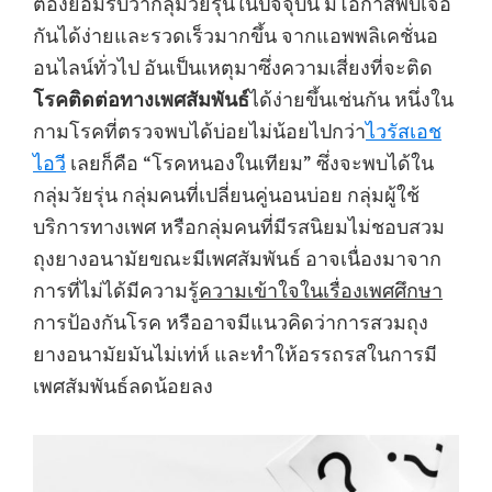
ต้องยอมรับว่ากลุ่มวัยรุ่นในปัจจุบัน มีโอกาสพบเจอ
กันได้ง่ายและรวดเร็วมากขึ้น จากแอพพลิเคชั่นอ
อนไลน์ทั่วไป อันเป็นเหตุมาซึ่งความเสี่ยงที่จะติด
โรคติดต่อทางเพศสัมพันธ์
ได้ง่ายขึ้นเช่นกัน หนึ่งใน
กามโรคที่ตรวจพบได้บ่อยไม่น้อยไปกว่า
ไวรัสเอช
ไอวี
เลยก็คือ “โรคหนองในเทียม” ซึ่งจะพบได้ใน
กลุ่มวัยรุ่น กลุ่มคนที่เปลี่ยนคู่นอนบ่อย กลุ่มผู้ใช้
บริการทางเพศ หรือกลุ่มคนที่มีรสนิยมไม่ชอบสวม
ถุงยางอนามัยขณะมีเพศสัมพันธ์ อาจเนื่องมาจาก
การที่ไม่ได้มีความรู้
ความเข้าใจในเรื่องเพศศึกษา
การป้องกันโรค หรืออาจมีแนวคิดว่าการสวมถุง
ยางอนามัยมันไม่เท่ห์ และทำให้อรรถรสในการมี
เพศสัมพันธ์ลดน้อยลง