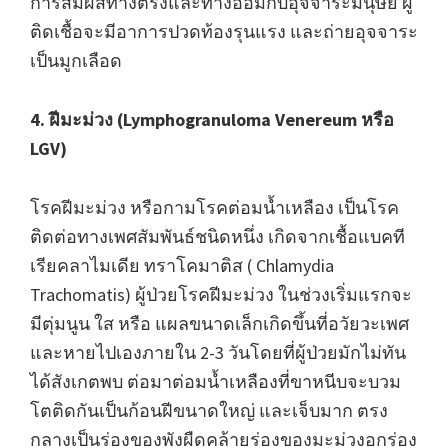
การสัมผัสทางตรงและทางอ้อมกับอุจจาระมนุษย์ ผู้
ติดเชื้อจะมีอาการปวดท้องรุนแรง และถ่ายอุจจาระ
เป็นมูกเลือด
4. ฝีมะม่วง (Lymphogranuloma Venereum หรือ
LGV)
โรคฝีมะม่วง หรือกามโรคต่อมน้ำเหลือง เป็นโรค
ติดต่อทางเพศสัมพันธ์ชนิดหนึ่ง เกิดจากเชื้อแบคที
เรียคลาไมเดีย ทราโคมาติส ( Chlamydia
Trachomatis) ผู้ป่วยโรคฝีมะม่วง ในช่วงเริ่มแรกจะ
มีตุ่มนูน ใส หรือ แผลขนาดเล็กเกิดขึ้นที่อวัยวะเพศ
และหายไปเองภายใน 2-3 วันโดยที่ผู้ป่วยมักไม่ทัน
ได้สังเกตพบ ต่อมาต่อมน้ำเหลืองที่ขาหนีบจะบวม
โตติดกันเป็นก้อนฝีขนาดใหญ่ และเจ็บมาก ตรง
กลางเป็นร่องของพังผืดคล้ายร่องของมะม่วงอกร่อง