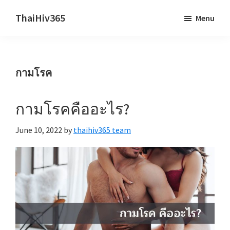
Skip
Skip
ThaiHiv365
Menu
to
to
Never
main
primary
leave
content
sidebar
someone
กามโรค
behind.
กามโรคคืออะไร?
June 10, 2022
by
thaihiv365 team