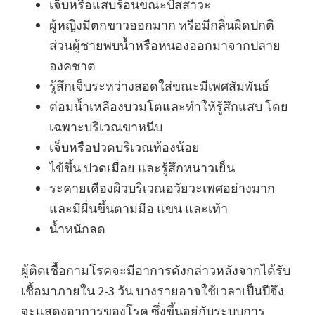
เจ็บหรือแสบร้อนขณะปัสสาวะ
ผู้หญิงมีตกขาวออกมาก หรือมีกลิ่นผิดปกติ
ส่วนผู้ชายพบน้ำหรือหนองออกมาจากปลาย
องคชาต
รู้สึกเจ็บระหว่างสอดใส่ขณะมีเพศสัมพันธ์
ต่อมน้ำเหลืองบวมโตและทำให้รู้สึกแสบ โดย
เฉพาะบริเวณขาหนีบ
เจ็บหรือปวดบริเวณท้องน้อย
ไข้ขึ้น ปวดเมื่อย และรู้สึกหนาวเย็น
ระคายเคืองผิวบริเวณอวัยวะเพศอย่างมาก
และมีผื่นขึ้นตามมือ แขน และเท้า
น้ำหนักลด
ผู้ติดเชื้อกามโรคจะมีอาการดังกล่าวหลังจากได้รับ
เชื้อมาภายใน 2-3 วัน บางรายอาจใช้เวลาเป็นปีจึง
จะแสดงอาการของโรค ซึ่งขึ้นอยู่กับระบบการ