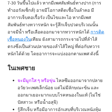
7-30 วันขึ้นไปแล้ว หากมีเพศสัมพันธ์ทางปาก (การ
ทำออรัลเซ็กส์) อาจมีโอกาสติดเชื้อในลำคอ มี
อาการเจ็บคอเรื้อรัง เป็นไขและไอ หากมีเพศ
สัมพันธ์ทางทวารหนัก จะรู้สึกเจ็บปวดบริเวณนั้น
อาจมีน้ำ หรือเลือดออกมาจากทวารหนักได้
การติด
เชื้อหนองใน
เทียม ยังสามารถกระจายไปที่ลำไส้
ตรงซึ่งเป็นส่วนปลายของลำไส้ใหญ่ ที่ต่อกับทวาร
หนักได้ด้วย โดยอาการจะแบ่งออกตามเพศ ดังนี้
ในเพศชาย
จะมีมูกใส ๆ หรือขุ่น
ไหลซึมออกมาจากปลาย
อวัยวะเพศเล็กน้อย แต่ไม่มีลักษณะข้น และ
ออกมาเยอะมากแบบโรคหนองในแท้ (ไม่ใช่
ปัสสาวะ หรือน้ำอสุจิ)
รู้สึกเจ็บ หรือมีอาการอักเสบที่บริเวณหนังหุ้ม