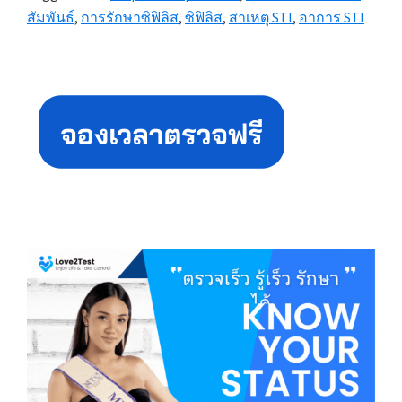
สัมพันธ์
,
การรักษาซิฟิลิส
,
ซิฟิลิส
,
สาเหตุ STI
,
อาการ STI
Primary
Sidebar