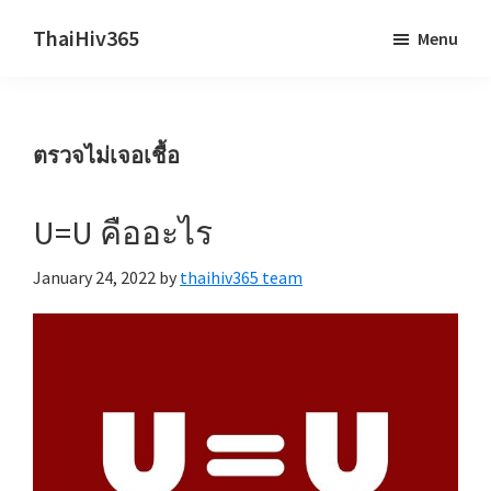
Skip
Skip
ThaiHiv365
Menu
to
to
Never
main
primary
leave
content
sidebar
someone
ตรวจไม่เจอเชื้อ
behind.
U=U คืออะไร
January 24, 2022
by
thaihiv365 team