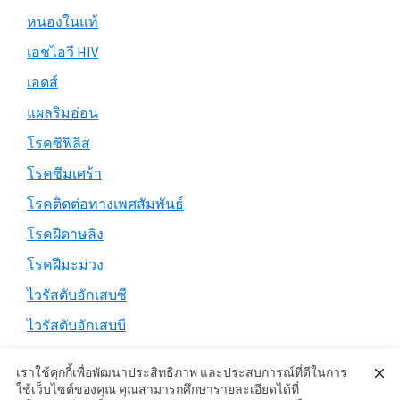
หนองในแท้
เอชไอวี HIV
เอดส์
แผลริมอ่อน
โรคซิฟิลิส
โรคซึมเศร้า
โรคติดต่อทางเพศสัมพันธ์
โรคฝีดาษลิง
โรคฝีมะม่วง
ไวรัสตับอักเสบซี
ไวรัสตับอักเสบบี
เราใช้คุกกี้เพื่อพัฒนาประสิทธิภาพ และประสบการณ์ที่ดีในการ
ใช้เว็บไซต์ของคุณ คุณสามารถศึกษารายละเอียดได้ที่