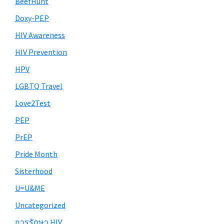
BeefHunt
Doxy-PEP
HIV Awareness
HIV Prevention
HPV
LGBTQ Travel
Love2Test
PEP
PrEP
Pride Month
Sisterhood
U=U&ME
Uncategorized
การรักษา HIV