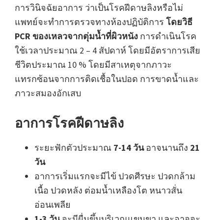
การวินิจฉัยอาการ ว่าเป็นโรคฝีดาษลิงหรือไม่
แพทย์จะทำการตรวจทางห้องปฏิบัติการ
โดยวิธี
PCR ของเหลวจากตุ่มน้ำที่ผิวหนัง
การดำเนินโรค
ใช้เวลาประมาณ 2 – 4 สัปดาห์ โดยมีอัตราการเสีย
ชีวิตประมาณ 10 % โดยมีสาเหตุจากภาวะ
แทรกซ้อนจากการติดเชื้อในปอด การขาดน้ำและ
ภาวะสมองอักเสบ
อาการโรคฝีดาษลิง
ระยะฟักตัวประมาณ
7-14 วัน
อาจนานถึง
21
วัน
อาการเริ่มแรกจะมีไข้ ปวดศีรษะ ปวดกล้าม
เนื้อ ปวดหลัง ต่อมน้ำเหลืองโต หนาวสั่น
อ่อนเพลีย
1-3 วัน
จะมีผื่นขึ้นบริเวณแขนขา และอาจจะ