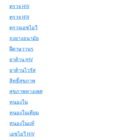
ตรวจ HIV
ตรวจ HIV
ตรวจเอชไอวี
ถุงยางอนามัย
ฝีดาษวานร
ยาต้าน HIV
ยาต้านไวรัส
สิทธิ์สุขภาพ
สุขภาพทางเพศ
หนองใน
หนองในเทียม
หนองในแท้
เอชไอวี HIV