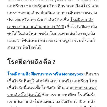
แอฟริกา เช่น สหรัฐอเมริกา อิสราเอล สิงคโปร์ และ
สหราชอาณาจักร มักเกิดจากการเดินทางระหว่าง
ประเทศหรือการนำเข้าสัตว์ติดเชื้อ
โรคฝีดาษลิง
เคยระบาดมาแล้วมากกว่า 20 ปี
เชื้อไวรัสฝีดาษลิง
พบได้ในสัตว์หลายชนิดโดยเฉพาะสัตว์ตระกูลลิง
และสัตว์ฟันแทะ เช่น กระรอก หนูป่า รวมทั้งคนก็
สามารถติดโรคได้
โรคฝีดาษลิง คือ ?
โรคฝีดาษลิง ฝีดาษวานร หรือ Monkeypox
เกิดจาก
เชื้อไวรัสที่อยู่ในสัตว์ฟันแทะบนทวีปแอฟริกา โดย
เชื้อไวรัสนี้แพร่เชื้อไปยังสัตว์อื่น และ
สามารถแพร่
จากสัตว์ไปสู่คนได้
ซึ่งการรายงานที่พบโรคนี้ครั้ง
แรกเกิดจากลิงในห้องทดลอง จึงเรียกว่าฝีดาษลิง