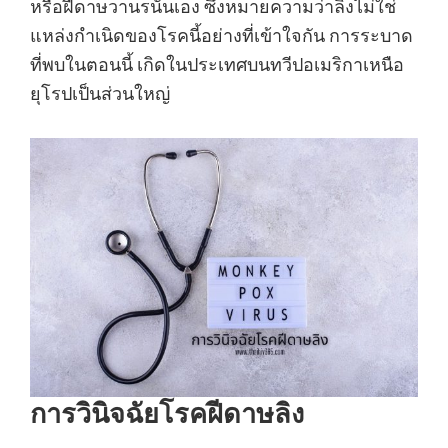
หรือฝีดาษวานรนั่นเอง ซึ่งหมายความว่าลิงไม่ใช่
แหล่งกำเนิดของโรคนี้อย่างที่เข้าใจกัน การระบาด
ที่พบในตอนนี้ เกิดในประเทศบนทวีปอเมริกาเหนือ
ยุโรปเป็นส่วนใหญ่
การวินิจฉัย
โรคฝีดาษลิง