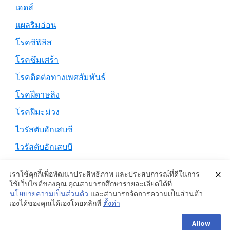
เอดส์
แผลริมอ่อน
โรคซิฟิลิส
โรคซึมเศร้า
โรคติดต่อทางเพศสัมพันธ์
โรคฝีดาษลิง
โรคฝีมะม่วง
ไวรัสตับอักเสบซี
ไวรัสตับอักเสบบี
เราใช้คุกกี้เพื่อพัฒนาประสิทธิภาพ และประสบการณ์ที่ดีในการ
ใช้เว็บไซต์ของคุณ คุณสามารถศึกษารายละเอียดได้ที่
นโยบายความเป็นส่วนตัว
และสามารถจัดการความเป็นส่วนตัว
Copyright © 2026 ·
Genesis Sample
on
Genesis Framework
·
เองได้ของคุณได้เองโดยคลิกที่
ตั้งค่า
WordPress
·
Log in
Allow