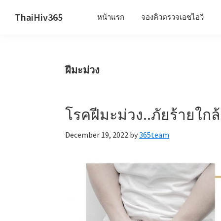
Skip
Skip
Skip
ThaiHiv365
หน้าแรก
จองคิวตรวจเอชไอวี
to
to
to
Never
primary
main
primary
leave
navigation
content
sidebar
someone
ฝีมะม่วง
behind.
โรคฝีมะม่วง..ภัยร้ายใกล้
December 19, 2022
by
365team