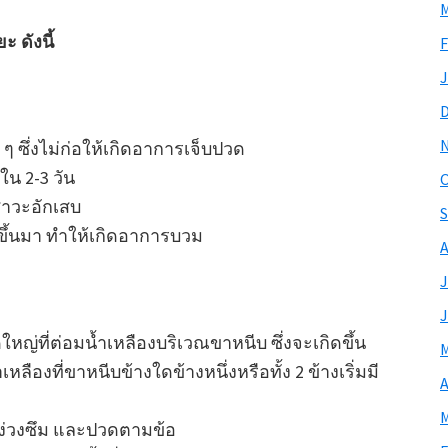
M
 ดังนี้
F
J
น ๆ ซึ่งไม่ก่อให้เกิดอาการเจ็บปวด
น 2-3 วัน
O
สาวะอักเสบ
S
ูนขึ้นมา ทำให้เกิดอาการบวม
A
J
J
ดใหญ่ที่ต่อมน้ำเหลืองบริเวณขาหนีบ ซึ่งจะเกิดขึ้น
M
ืองที่ขาหนีบข้างใดข้างหนึ่งหรือทั้ง 2 ข้างเริ่มมี
A
M
น ง่วงซึม และปวดตามข้อ