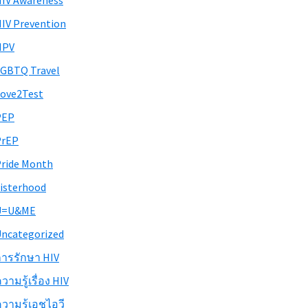
IV Awareness
IV Prevention
HPV
GBTQ Travel
ove2Test
PEP
PrEP
ride Month
isterhood
U=U&ME
ncategorized
ารรักษา HIV
วามรู้เรื่อง HIV
วามรู้เอชไอวี