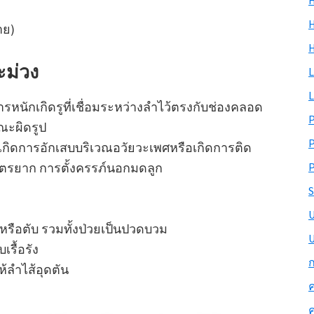
H
H
าย)
ม่วง
L
L
วารหนักเกิดรูที่เชื่อมระหว่างลำไว้ตรงกับช่องคลอด
ณะผิดรูป
้เกิดการอักเสบบริเวณอวัยวะเพศหรือเกิดการติด
P
ีบุตรยาก การตั้งครรภ์นอกมดลูก
S
 หรือตับ รวมทั้งป่วยเป็นปวดบวม
U
รื้อรัง
ก
้ลำไส้อุดตัน
ค
ค