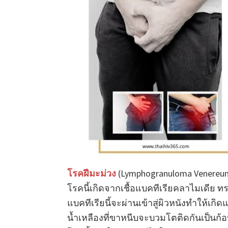
โรคฝีมะม่วง
(Lymphogranuloma Venereum 
โรคนี้เกิดจากเชื้อแบคทีเรียคลาไมเดีย ท
แบคทีเรียนี้จะผ่านเข้าสู่ผิวหนังทำให้เกิ
น้ำเหลืองที่ขาหนีบจะบวมโตติดกันเป็นก