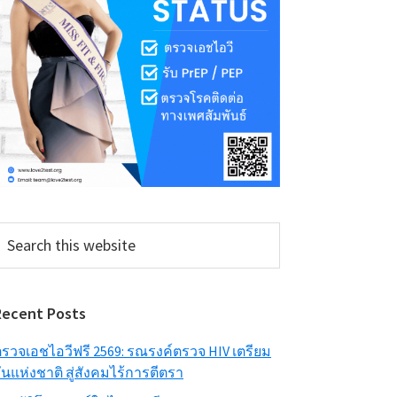
earch
his
ebsite
Recent Posts
รวจเอชไอวีฟรี 2569: รณรงค์ตรวจ HIV เตรียม
ันแห่งชาติ สู่สังคมไร้การตีตรา