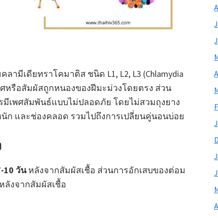
A
J
J
M
ยคลามีเดียทราโคมาติส ชนิด L1, L2, L3 (Chlamydia
A
เพศหรือสัมผัสถูกหนองของฝีมะม่วงโดยตรง ส่วน
M
 การมีเพศสัมพันธ์แบบไม่ปลอดภัย โดยไม่สวมถุงยาง
F
ัก และช่องคลอด รวมไปถึงการเปลี่ยนคู่นอนบ่อย
J
ง
J
10 วัน
หลังจากสัมผัสเชื้อ ส่วนการอักเสบของต่อม
J
หลังจากสัมผัสเชื้อ
M
A