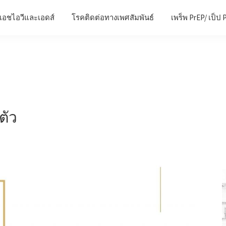
เอชไอวีและเอดส์
โรคติดต่อทางเพศสัมพันธ์
เพร็พ PrEP/ เป็ป 
ตัว