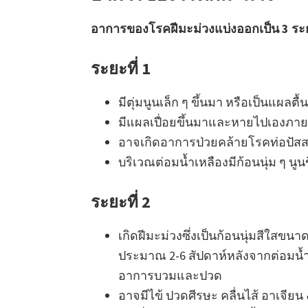
อาการของโรคฝีมะม่วงแบ่งออกเป็น 3 ระยะ
ระยะที่ 1
มีตุ่มนูนเล็ก ๆ ขึ้นมา หรือเป็นแผลตื้
มีแผลเปื่อยขึ้นมาและหายไปเองภายใ
อาจเกิดอาการป่วยคล้ายโรคท่อปัส
บริเวณต่อมน้ำเหลืองมีก้อนนุ่ม ๆ น
ระยะที่ 2
เกิดฝีมะม่วงซึ่งเป็นก้อนนุ่มสีใสขนา
ประมาณ 2-6 สัปดาห์หลังจากต่อมน้ำเหล
อาการบวมและปวด
อาจมีไข้ ปวดศีรษะ คลื่นไส้ อาเจีย