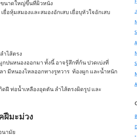
F
งขนาดใหญ่ขึ้นที่ผิวหนัง
J
ยื่อหุ้มสมองและสมองอักเสบ เยื่อบุหัวใจอักเสบ
S
A
ะลำไส้ตรง
กปนหนองออกมา ทั้งนี้ อาจรู้สึกที่ก้น ปวดเบ่งที่
S
ลา มีหนองไหลออกทางรูทวาร ท้องผูก และน้ำหนัก
M
A
ดฝี ท่อน้ำเหลืองอุดตัน ลำไส้ตรงผิดรูป และ
รคฝีมะม่วง
งอนามัย