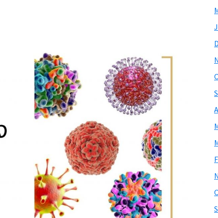
M
J
O
S
A
M
M
F
O
S