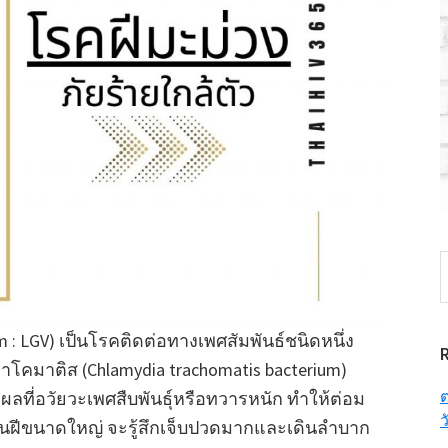
S
t
w
: LGV) เป็นโรคติดต่อทางเพศสัมพันธ์ชนิดหนึ่ง
ราโคมาติส (Chlamydia trachomatis bacterium)
ต
ดแผลที่อวัยวะเพศสืบพันธุ์หรือทวารหนัก ทำให้ต่อม
ว
้อนฝีขนาดใหญ่ จะรู้สึกเจ็บปวดมากและเดินลำบาก