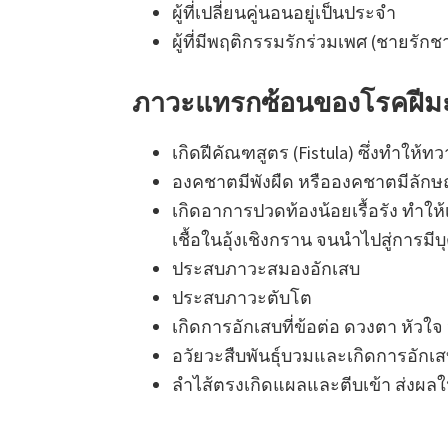
ผู้ที่เปลี่ยนคู่นอนอยู่เป็นประจำ
ผู้ที่มีพฤติกรรมรักร่วมเพศ (ชายรักช
ภาวะแทรกซ้อนของโรคฝีมะ
เกิดฝีคัณฑสูตร (Fistula) ซึ่งทำให้ท
องคชาตมีพังผืด หรือองคชาตมีลักษ
เกิดอาการปวดท้องน้อยเรื้อรัง ทำให
เชื้อในอุ้งเชิงกราน จนนำไปสู่การม
ประสบภาวะสมองอักเสบ
ประสบภาวะตับโต
เกิดการอักเสบที่ข้อต่อ ดวงตา หัวใจ
อวัยวะสืบพันธุ์บวมและเกิดการอักเสบเ
ลำไส้ตรงเกิดแผลและตีบเข้า ส่งผลให