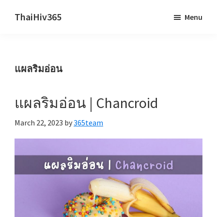
Skip
Skip
ThaiHiv365
Menu
to
to
Never
main
primary
leave
content
sidebar
someone
แผลริมอ่อน
behind.
แผลริมอ่อน | Chancroid
March 22, 2023
by
365team