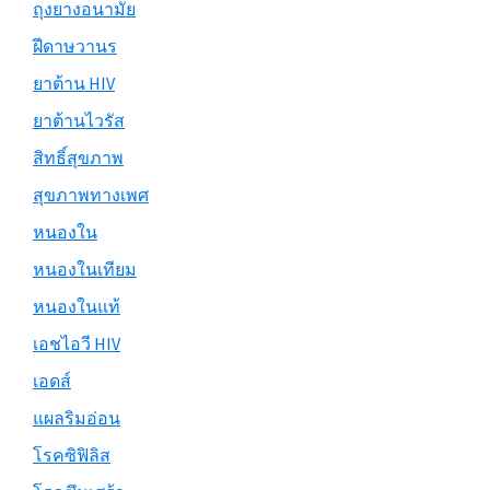
ถุงยางอนามัย
ฝีดาษวานร
ยาต้าน HIV
ยาต้านไวรัส
สิทธิ์สุขภาพ
สุขภาพทางเพศ
หนองใน
หนองในเทียม
หนองในแท้
เอชไอวี HIV
เอดส์
แผลริมอ่อน
โรคซิฟิลิส