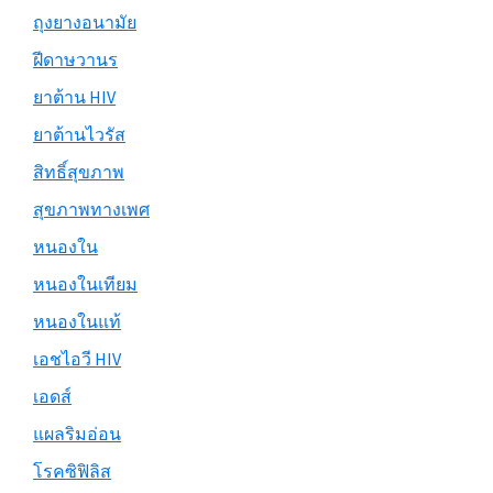
ถุงยางอนามัย
ฝีดาษวานร
ยาต้าน HIV
ยาต้านไวรัส
สิทธิ์สุขภาพ
สุขภาพทางเพศ
หนองใน
หนองในเทียม
หนองในแท้
เอชไอวี HIV
เอดส์
แผลริมอ่อน
โรคซิฟิลิส