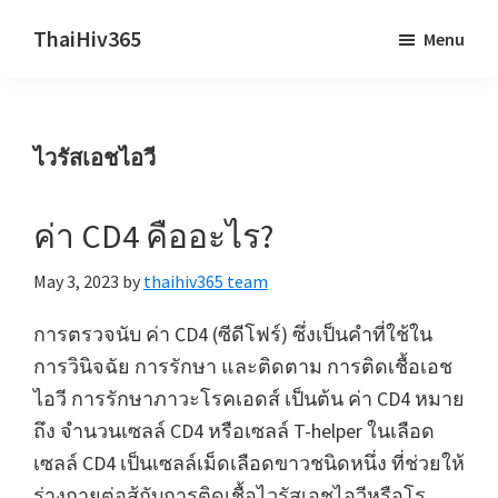
Skip
Skip
ThaiHiv365
Menu
to
to
Never
main
primary
leave
content
sidebar
someone
ไวรัสเอชไอวี
behind.
ค่า CD4 คืออะไร?
May 3, 2023
by
thaihiv365 team
การตรวจนับ ค่า CD4 (ซีดีโฟร์) ซึ่งเป็นคำที่ใช้ใน
การวินิจฉัย การรักษา และติดตาม การติดเชื้อเอช
ไอวี การรักษาภาวะโรคเอดส์ เป็นต้น ค่า CD4 หมาย
ถึง จำนวนเซลล์ CD4 หรือเซลล์ T-helper ในเลือด
เซลล์ CD4 เป็นเซลล์เม็ดเลือดขาวชนิดหนึ่ง ที่ช่วยให้
ร่างกายต่อสู้กับการติดเชื้อไวรัสเอชไอวีหรือโร