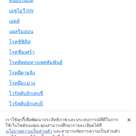
หนองในแท้
เอชไอวี HIV
เอดส์
แผลริมอ่อน
โรคซิฟิลิส
โรคซึมเศร้า
โรคติดต่อทางเพศสัมพันธ์
โรคฝีดาษลิง
โรคฝีมะม่วง
ไวรัสตับอักเสบซี
ไวรัสตับอักเสบบี
เราใช้คุกกี้เพื่อพัฒนาประสิทธิภาพ และประสบการณ์ที่ดีในการ
ใช้เว็บไซต์ของคุณ คุณสามารถศึกษารายละเอียดได้ที่
นโยบายความเป็นส่วนตัว
และสามารถจัดการความเป็นส่วนตัว
Copyright © 2026 ·
Genesis Sample
on
Genesis Framework
·