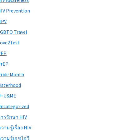
IV Awareness
IV Prevention
HPV
GBTQ Travel
ove2Test
PEP
PrEP
ride Month
isterhood
U=U&ME
ncategorized
ารรักษา HIV
วามรู้เรื่อง HIV
วามรู้เอชไอวี