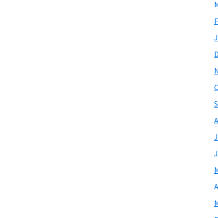
M
F
J
O
S
A
J
J
M
A
M