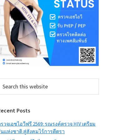
earch
his
ebsite
Recent Posts
รวจเอชไอวีฟรี 2569: รณรงค์ตรวจ HIV เตรียม
ันแห่งชาติ สู่สังคมไร้การตีตรา