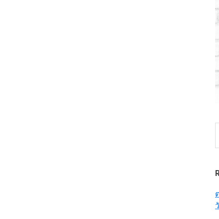
S
t
w
ต
ว