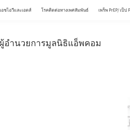
เอชไอวีและเอดส์
โรคติดต่อทางเพศสัมพันธ์
เพร็พ PrEP/ เป็ป 
ผู้อำนวยการมูลนิธิแอ็พคอม