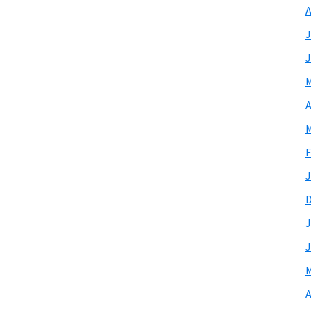
A
J
J
M
A
M
F
J
J
J
M
A