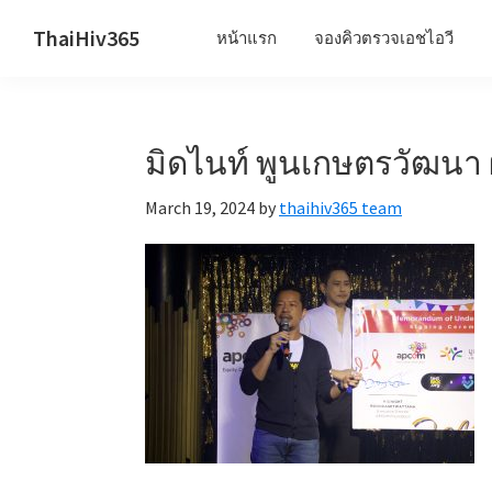
Skip
Skip
Skip
ThaiHiv365
หน้าแรก
จองคิวตรวจเอชไอวี
to
to
to
Never
primary
main
primary
leave
navigation
content
sidebar
someone
มิดไนท์ พูนเกษตรวัฒนา 
behind.
March 19, 2024
by
thaihiv365 team