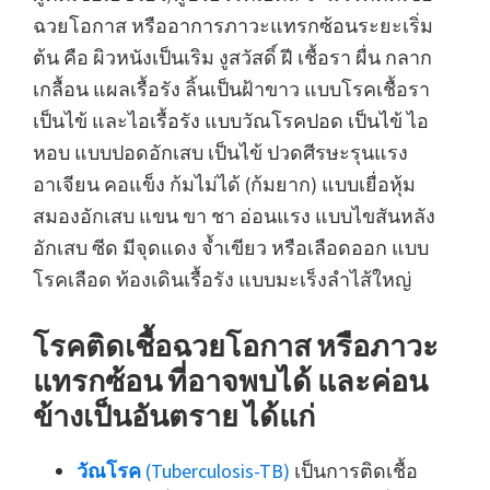
ฉวยโอกาส หรืออาการภาวะแทรกซ้อนระยะเริ่ม
ต้น คือ ผิวหนังเป็นเริม งูสวัสดิ์ ฝี เชื้อรา ผื่น กลาก
เกลื้อน แผลเรื้อรัง ลิ้นเป็นฝ้าขาว แบบโรคเชื้อรา
เป็นไข้ และไอเรื้อรัง แบบวัณโรคปอด เป็นไข้ ไอ
หอบ แบบปอดอักเสบ เป็นไข้ ปวดศีรษะรุนแรง
อาเจียน คอแข็ง ก้มไม่ได้ (ก้มยาก) แบบเยื่อหุ้ม
สมองอักเสบ แขน ขา ชา อ่อนแรง แบบไขสันหลัง
อักเสบ ซีด มีจุดแดง จ้ำเขียว หรือเลือดออก แบบ
โรคเลือด ท้องเดินเรื้อรัง แบบมะเร็งลำไส้ใหญ่
โรคติดเชื้อฉวยโอกาส หรือภาวะ
แทรกซ้อน ที่อาจพบได้ และค่อน
ข้างเป็นอันตราย ได้แก่
วัณโรค
(Tuberculosis-TB)
เป็นการติดเชื้อ