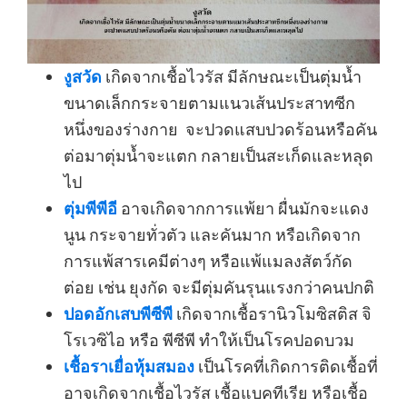
งูสวัด
เกิดจากเชื้อไวรัส มีลักษณะเป็นตุ่มน้ำ
ขนาดเล็กกระจายตามแนวเส้นประสาทซีก
หนึ่งของร่างกาย จะปวดแสบปวดร้อนหรือคัน
ต่อมาตุ่มน้ำจะแตก กลายเป็นสะเก็ดและหลุด
ไป
ตุ่มพีพีอี
อาจเกิดจากการแพ้ยา ผื่นมักจะแดง
นูน กระจายทั่วตัว และคันมาก หรือเกิดจาก
การแพ้สารเคมีต่างๆ หรือแพ้แมลงสัตว์กัด
ต่อย เช่น ยุงกัด จะมีตุ่มคันรุนแรงกว่าคนปกติ
ปอดอักเสบพีซีพี
เกิดจากเชื้อรานิวโมซิสติส จิ
โรเวซิไอ หรือ พีซีพี ทำให้เป็นโรคปอดบวม
เชื้อราเยื่อหุ้มสมอง
เป็นโรคที่เกิดการติดเชื้อที่
อาจเกิดจากเชื้อไวรัส เชื้อแบคทีเรีย หรือเชื้อ