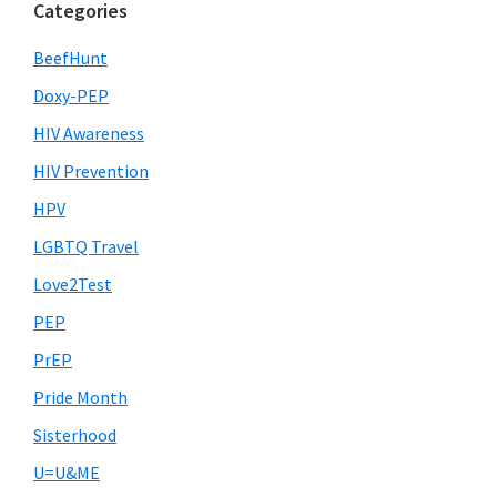
Categories
BeefHunt
Doxy-PEP
HIV Awareness
HIV Prevention
HPV
LGBTQ Travel
Love2Test
PEP
PrEP
Pride Month
Sisterhood
U=U&ME