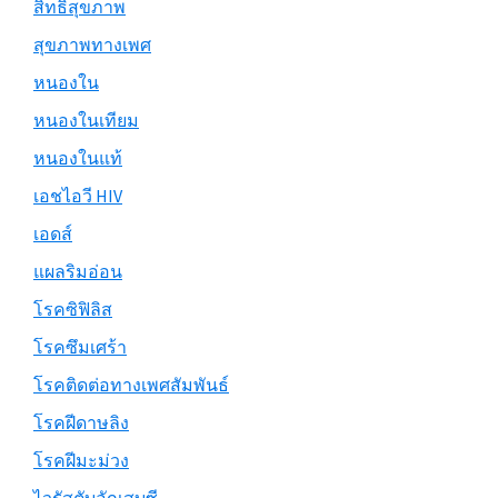
สิทธิ์สุขภาพ
สุขภาพทางเพศ
หนองใน
หนองในเทียม
หนองในแท้
เอชไอวี HIV
เอดส์
แผลริมอ่อน
โรคซิฟิลิส
โรคซึมเศร้า
โรคติดต่อทางเพศสัมพันธ์
โรคฝีดาษลิง
โรคฝีมะม่วง