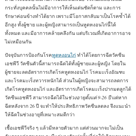
กระทั่งบุคคลนั้นไม่มีอาการให้เห็นเด่นชัดก็ตาม และการ
รักษาค่อนข้างทำได้ยาก เพราะมีโอกาสกลับมาเป็นโรคซ้ำได้
อีกสูง ทั้งผู้ชาย และผู้หญิงสามารถเป็นหูดหงอนไก่นี้ได้
ทั้งหมด และมีอาการคล้ายคลึงกัน แต่บริเวณที่เกิดอาการอาจ
ไม่เหมือนกัน
ปัจจุบันการป้องกันโรค
หูดหงอนไก่
ทำได้โดยการ
ฉีดวัคซีน
เอชพีวี
วัคซีนตัวนี้สามารถฉีดได้ทั้งผู้ชายและผู้หญิง โดยใน
ผู้ชายจะลดอัตราการเกิดโรคหูดหงอนไก่ โรคมะเร็งอัณฑะ
และโรคมะเร็งทวารหนักได้ ส่วนในผู้หญิงจะสามารถลดการ
เกิดโรคหูดหงอนไก่ และอัตราการเกิดโรคมะเร็งปากมดลูกได้
วัคซีนเอชพีวี สามารถฉีดได้ใน
ช่วงอายุตั้งแต่ 9-26 ปี
แต่หาก
ฉีดหลังจาก 26 ปี จะทำให้ประสิทธิภาพวัคซีนลดลง จึงแนะนำ
ให้ฉีดในช่วงอายุที่เหมาะสมดีกว่า
เชื้อเอชพีวีจริง ๆ แล้วมีหลายตัวมาก แต่ส่วนมากจะไม่เป็น