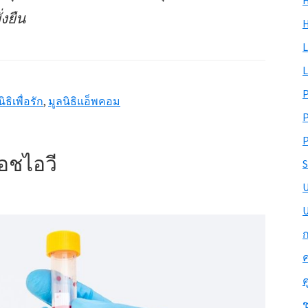
H
่งยืน
L
L
ิธิเพื่อรัก
,
มูลนิธิแอ็พคอม
P
อชไอวี
S
U
ก
ค
ค
ช