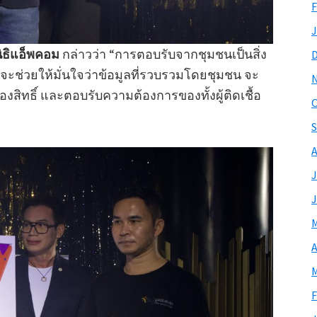
F
J
ิธิแอ็พคอม
กล่าวว่า “การตอบรับจากชุมชนเป็นสิ่ง
นี้ จะช่วยให้มั่นใจว่าข้อมูลที่รวบรวมโดยชุมชน จะ
องสิทธิ์ และตอบรับความต้องการของทั้งผู้ติดเชื้อ
O
S
A
J
J
M
A
M
F