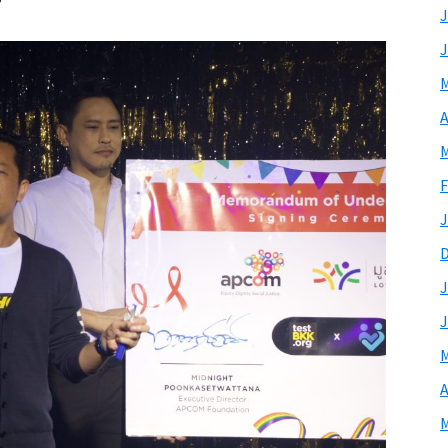
J
J
M
A
M
F
J
J
J
M
A
M