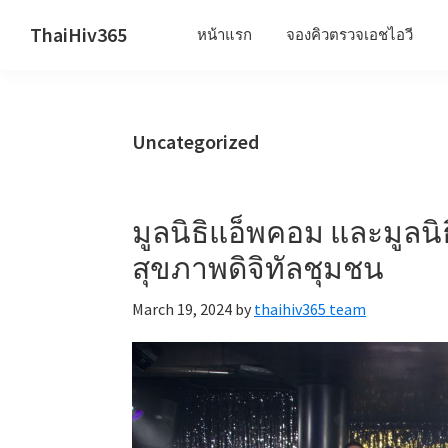
Skip
Skip
Skip
ThaiHiv365
หน้าแรก
จองคิวตรวจเอชไอวี
to
to
to
Never
primary
main
primary
leave
navigation
content
sidebar
someone
Uncategorized
behind.
มูลนิธิแอ็พคอม และมูลนิธ
สุขภาพดิจิทัลชุมชน
March 19, 2024
by
thaihiv365 team