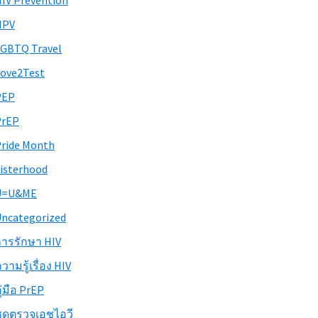
IV Prevention
HPV
GBTQ Travel
ove2Test
PEP
PrEP
ride Month
isterhood
U=U&ME
ncategorized
ารรักษา HIV
วามรู้เรื่อง HIV
ู่มือ PrEP
ุดตรวจเอชไอวี