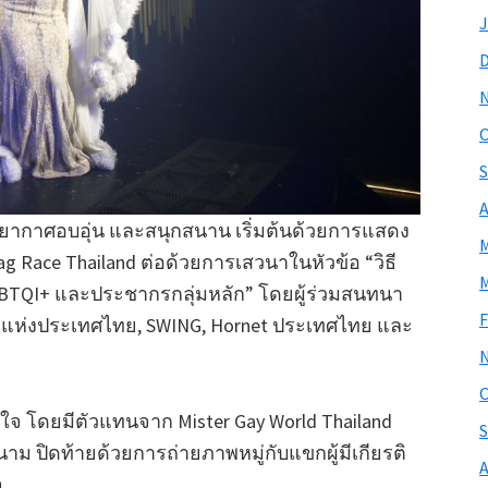
J
O
S
A
รยากาศอบอุ่น และสนุกสนาน เริ่มต้นด้วยการแสดง
M
 Race Thailand ต่อด้วยการเสวนาในหัวข้อ “วิธี
M
 LGBTQI+ และประชากรกลุ่มหลัก” โดยผู้ร่วมสนทนา
F
รุ้งแห่งประเทศไทย, SWING, Hornet ประเทศไทย และ
O
าใจ โดยมีตัวแทนจาก Mister Gay World Thailand
S
าม ปิดท้ายด้วยการถ่ายภาพหมู่กับแขกผู้มีเกียรติ
A
จ