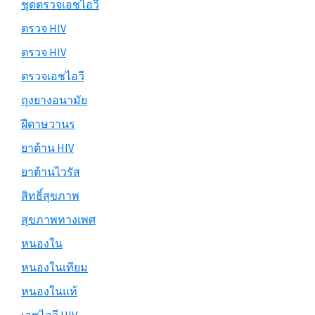
ชุดตรวจเอชไอวี
ตรวจ HIV
ตรวจ HIV
ตรวจเอชไอวี
ถุงยางอนามัย
ฝีดาษวานร
ยาต้าน HIV
ยาต้านไวรัส
สิทธิ์สุขภาพ
สุขภาพทางเพศ
หนองใน
หนองในเทียม
หนองในแท้