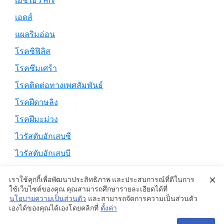
เอชไอวี HIV
เอดส์
แผลริมอ่อน
โรคซิฟิลิส
โรคซึมเศร้า
โรคติดต่อทางเพศสัมพันธ์
โรคฝีดาษลิง
โรคฝีมะม่วง
ไวรัสตับอักเสบซี
ไวรัสตับอักเสบบี
เราใช้คุกกี้เพื่อพัฒนาประสิทธิภาพ และประสบการณ์ที่ดีในการ
ใช้เว็บไซต์ของคุณ คุณสามารถศึกษารายละเอียดได้ที่
นโยบายความเป็นส่วนตัว
และสามารถจัดการความเป็นส่วนตัว
Copyright © 2026 ·
Genesis Sample
on
Genesis Framework
·
เองได้ของคุณได้เองโดยคลิกที่
ตั้งค่า
WordPress
·
Log in