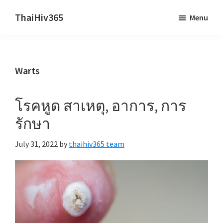
Skip
Skip
ThaiHiv365
Menu
to
to
Never
main
primary
leave
content
sidebar
someone
Warts
behind.
โรคหูด สาเหตุ, อาการ, การ
รักษา
July 31, 2022
by
thaihiv365 team