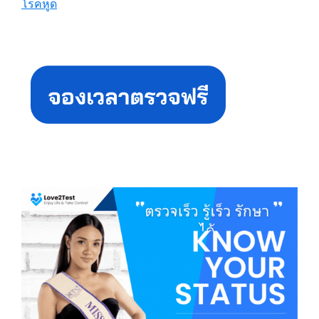
โรคหูด
Primary
Sidebar