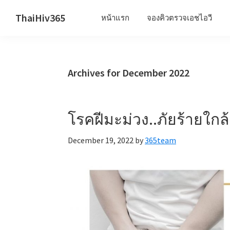
Skip
Skip
Skip
ThaiHiv365
หน้าแรก
จองคิวตรวจเอชไอวี
to
to
to
Never
primary
main
primary
leave
navigation
content
sidebar
someone
Archives for December 2022
behind.
โรคฝีมะม่วง..ภัยร้ายใกล้
December 19, 2022
by
365team