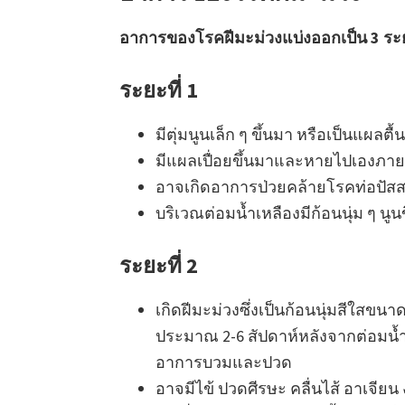
อาการของโรคฝีมะม่วงแบ่งออกเป็น 3 ระยะ
ระยะที่ 1
มีตุ่มนูนเล็ก ๆ ขึ้นมา หรือเป็นแผลตื้
มีแผลเปื่อยขึ้นมาและหายไปเองภายใ
อาจเกิดอาการป่วยคล้ายโรคท่อปัส
บริเวณต่อมน้ำเหลืองมีก้อนนุ่ม ๆ น
ระยะที่ 2
เกิดฝีมะม่วงซึ่งเป็นก้อนนุ่มสีใสขนา
ประมาณ 2-6 สัปดาห์หลังจากต่อมน้ำเหล
อาการบวมและปวด
อาจมีไข้ ปวดศีรษะ คลื่นไส้ อาเจีย