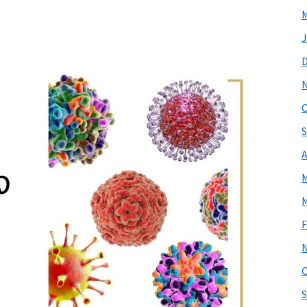
M
J
O
S
A
M
M
F
O
S