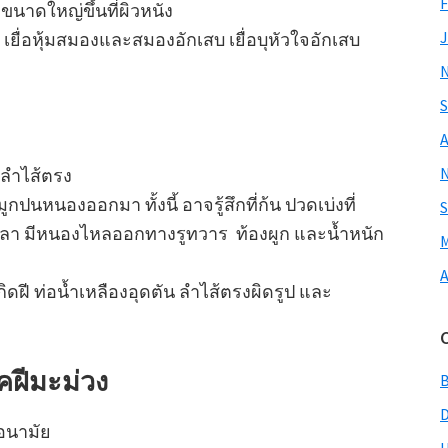
F
งขนาดใหญ่ขึ้นที่ผิวหนัง
J
ยื่อหุ้มสมองและสมองอักเสบ เยื่อบุหัวใจอักเสบ
S
A
ะลำไส้ตรง
กปนหนองออกมา ทั้งนี้ อาจรู้สึกที่ก้น ปวดเบ่งที่
S
ลา มีหนองไหลออกทางรูทวาร ท้องผูก และน้ำหนัก
M
A
ดฝี ท่อน้ำเหลืองอุดตัน ลำไส้ตรงผิดรูป และ
รคฝีมะม่วง
งอนามัย