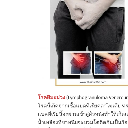
โรคฝีมะม่วง
(Lymphogranuloma Venereum 
โรคนี้เกิดจากเชื้อแบคทีเรียคลาไมเดีย ท
แบคทีเรียนี้จะผ่านเข้าสู่ผิวหนังทำให้เกิ
น้ำเหลืองที่ขาหนีบจะบวมโตติดกันเป็นก