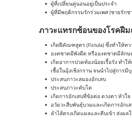
ผู้ที่เปลี่ยนคู่นอนอยู่เป็นประจำ
ผู้ที่มีพฤติกรรมรักร่วมเพศ (ชายรักช
ภาวะแทรกซ้อนของโรคฝีมะ
เกิดฝีคัณฑสูตร (Fistula) ซึ่งทำให้ท
องคชาตมีพังผืด หรือองคชาตมีลักษ
เกิดอาการปวดท้องน้อยเรื้อรัง ทำให
เชื้อในอุ้งเชิงกราน จนนำไปสู่การม
ประสบภาวะสมองอักเสบ
ประสบภาวะตับโต
เกิดการอักเสบที่ข้อต่อ ดวงตา หัวใจ
อวัยวะสืบพันธุ์บวมและเกิดการอักเสบเ
ลำไส้ตรงเกิดแผลและตีบเข้า ส่งผลให