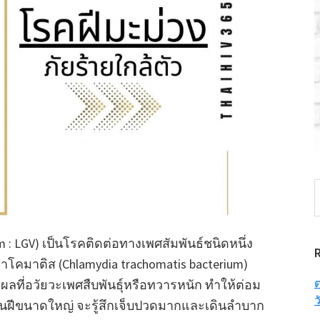
S
t
w
: LGV) เป็นโรคติดต่อทางเพศสัมพันธ์ชนิดหนึ่ง
ราโคมาติส (Chlamydia trachomatis bacterium)
ต
ดแผลที่อวัยวะเพศสืบพันธุ์หรือทวารหนัก ทำให้ต่อม
ว
้อนฝีขนาดใหญ่ จะรู้สึกเจ็บปวดมากและเดินลำบาก