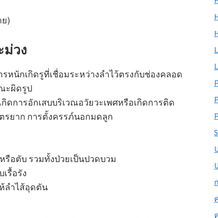
H
H
าย)
ม่วง
L
L
วารหนักเกิดรูที่เชื่อมระหว่างลำไว้ตรงกับช่องคลอด
ณะผิดรูป
้เกิดการอักเสบบริเวณอวัยวะเพศหรือเกิดการติด
P
ีบุตรยาก การตั้งครรภ์นอกมดลูก
S
 หรือตับ รวมทั้งป่วยเป็นปวดบวม
U
รื้อรัง
ก
้ลำไส้อุดตัน
ค
ค