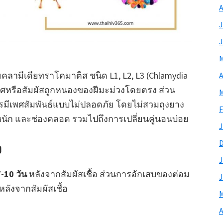
A
J
J
M
ยคลามีเดียทราโคมาติส ชนิด L1, L2, L3 (Chlamydia
A
เพศหรือสัมผัสถูกหนองของฝีมะม่วงโดยตรง ส่วน
M
 การมีเพศสัมพันธ์แบบไม่ปลอดภัย โดยไม่สวมถุงยาง
F
ัก และช่องคลอด รวมไปถึงการเปลี่ยนคู่นอนบ่อย
J
ง
J
10 วัน
หลังจากสัมผัสเชื้อ ส่วนการอักเสบของต่อม
J
หลังจากสัมผัสเชื้อ
M
A