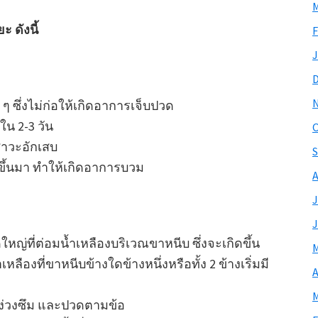
M
 ดังนี้
F
J
น ๆ ซึ่งไม่ก่อให้เกิดอาการเจ็บปวด
น 2-3 วัน
O
สาวะอักเสบ
S
ูนขึ้นมา ทำให้เกิดอาการบวม
A
J
J
ดใหญ่ที่ต่อมน้ำเหลืองบริเวณขาหนีบ ซึ่งจะเกิดขึ้น
M
ืองที่ขาหนีบข้างใดข้างหนึ่งหรือทั้ง 2 ข้างเริ่มมี
A
M
น ง่วงซึม และปวดตามข้อ