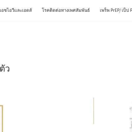
เอชไอวีและเอดส์
โรคติดต่อทางเพศสัมพันธ์
เพร็พ PrEP/ เป็ป 
ตัว