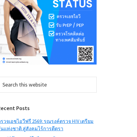
earch
his
ebsite
Recent Posts
รวจเอชไอวีฟรี 2569: รณรงค์ตรวจ HIV เตรียม
ันแห่งชาติ สู่สังคมไร้การตีตรา