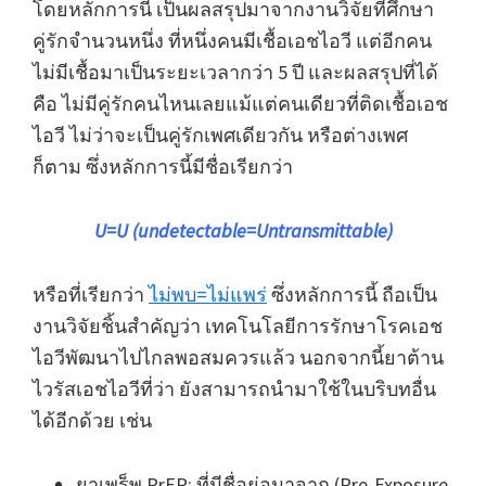
โดยหลักการนี้ เป็นผลสรุปมาจากงานวิจัยที่ศึกษา
คู่รักจำนวนหนึ่ง ที่หนึ่งคนมีเชื้อเอชไอวี แต่อีกคน
ไม่มีเชื้อมาเป็นระยะเวลากว่า 5 ปี และผลสรุปที่ได้
คือ ไม่มีคู่รักคนไหนเลยแม้แต่คนเดียวที่ติดเชื้อเอช
ไอวี ไม่ว่าจะเป็นคู่รักเพศเดียวกัน หรือต่างเพศ
ก็ตาม ซึ่งหลักการนี้มีชื่อเรียกว่า
U=U (undetectable=Untransmittable)
หรือที่เรียกว่า
ไม่พบ=ไม่แพร่
ซึ่งหลักการนี้ ถือเป็น
งานวิจัยชิ้นสำคัญว่า เทคโนโลยีการรักษาโรคเอช
ไอวีพัฒนาไปไกลพอสมควรแล้ว นอกจากนี้ยาต้าน
ไวรัสเอชไอวีที่ว่า ยังสามารถนำมาใช้ในบริบทอื่น
ได้อีกด้วย เช่น
ยาเพร็พ PrEP:
ที่มีชื่อย่อมาจาก (Pre-Exposure