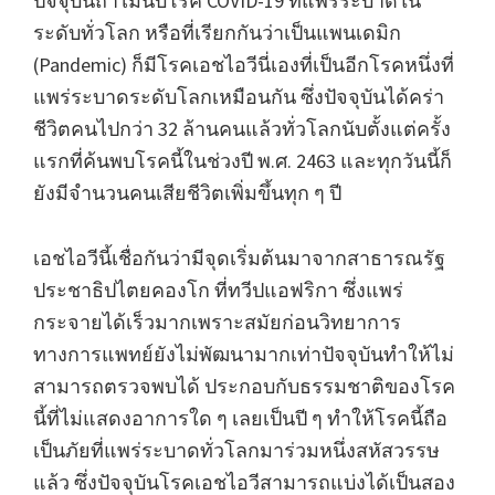
ปัจจุบันถ้าไม่นับโรค COVID-19 ที่แพร่ระบาดใน
ระดับทั่วโลก หรือที่เรียกกันว่าเป็นแพนเดมิก
(Pandemic) ก็มีโรคเอชไอวีนี่เองที่เป็นอีกโรคหนึ่งที่
แพร่ระบาดระดับโลกเหมือนกัน ซึ่งปัจจุบันได้คร่า
ชีวิตคนไปกว่า 32 ล้านคนแล้วทั่วโลกนับตั้งแต่ครั้ง
แรกที่ค้นพบโรคนี้ในช่วงปี พ.ศ. 2463 และทุกวันนี้ก็
ยังมีจำนวนคนเสียชีวิตเพิ่มขึ้นทุก ๆ ปี
เอชไอวีนี้เชื่อกันว่ามีจุดเริ่มต้นมาจากสาธารณรัฐ
ประชาธิปไตยคองโก ที่ทวีปแอฟริกา ซึ่งแพร่
กระจายได้เร็วมากเพราะสมัยก่อนวิทยาการ
ทางการแพทย์ยังไม่พัฒนามากเท่าปัจจุบันทำให้ไม่
สามารถตรวจพบได้ ประกอบกับธรรมชาติของโรค
นี้ที่ไม่แสดงอาการใด ๆ เลยเป็นปี ๆ ทำให้โรคนี้ถือ
เป็นภัยที่แพร่ระบาดทั่วโลกมาร่วมหนึ่งสหัสวรรษ
แล้ว ซึ่งปัจจุบันโรคเอชไอวีสามารถแบ่งได้เป็นสอง