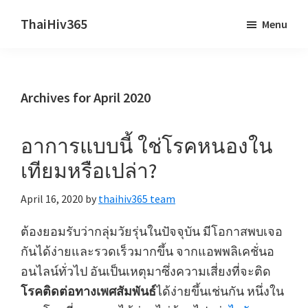
Skip
Skip
ThaiHiv365
Menu
to
to
Never
main
primary
leave
content
sidebar
someone
Archives for April 2020
behind.
อาการแบบนี้ ใช่โรคหนองใน
เทียมหรือเปล่า?
April 16, 2020
by
thaihiv365 team
ต้องยอมรับว่ากลุ่มวัยรุ่นในปัจจุบัน มีโอกาสพบเจอ
กันได้ง่ายและรวดเร็วมากขึ้น จากแอพพลิเคชั่นอ
อนไลน์ทั่วไป อันเป็นเหตุมาซึ่งความเสี่ยงที่จะติด
โรคติดต่อทางเพศสัมพันธ์
ได้ง่ายขึ้นเช่นกัน หนึ่งใน