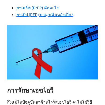
ยาเพร็พ (PrEP) คืออะไร
ยาเป๊ป (PEP) ยาฉุกเฉินหลังเสี่ยง
การรักษาเอชไอวี
ถึงแม้ในปัจจุบันยาต้านไวรัสเอชไอวี จะไม่ใช่วิธี