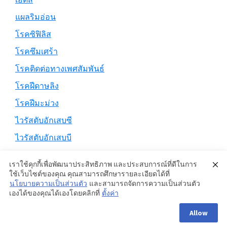
แผลริมอ่อน
โรคซิฟิลิส
โรคซึมเศร้า
โรคติดต่อทางเพศสัมพันธ์
โรคฝีดาษลิง
โรคฝีมะม่วง
ไวรัสตับอักเสบซี
ไวรัสตับอักเสบบี
เราใช้คุกกี้เพื่อพัฒนาประสิทธิภาพ และประสบการณ์ที่ดีในการ
ใช้เว็บไซต์ของคุณ คุณสามารถศึกษารายละเอียดได้ที่
นโยบายความเป็นส่วนตัว
และสามารถจัดการความเป็นส่วนตัว
Copyright © 2026 ·
Genesis Sample
on
Genesis Framework
·
เองได้ของคุณได้เองโดยคลิกที่
ตั้งค่า
WordPress
·
Log in
Allow