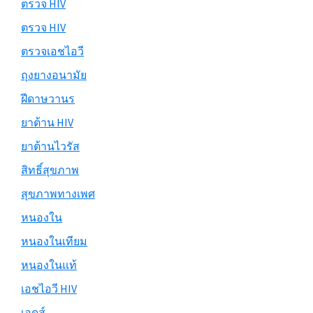
ตรวจ HIV
ตรวจ HIV
ตรวจเอชไอวี
ถุงยางอนามัย
ฝีดาษวานร
ยาต้าน HIV
ยาต้านไวรัส
สิทธิ์สุขภาพ
สุขภาพทางเพศ
หนองใน
หนองในเทียม
หนองในแท้
เอชไอวี HIV
เอดส์