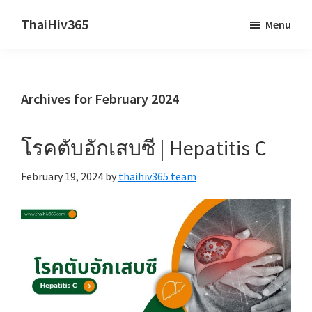
Skip
Skip
ThaiHiv365
Menu
to
to
Never
main
primary
leave
content
sidebar
someone
Archives for February 2024
behind.
โรคตับอักเสบซี | Hepatitis C
February 19, 2024
by
thaihiv365 team