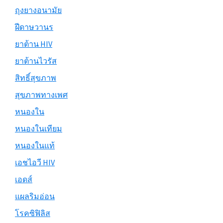
ถุงยางอนามัย
ฝีดาษวานร
ยาต้าน HIV
ยาต้านไวรัส
สิทธิ์สุขภาพ
สุขภาพทางเพศ
หนองใน
หนองในเทียม
หนองในแท้
เอชไอวี HIV
เอดส์
แผลริมอ่อน
โรคซิฟิลิส