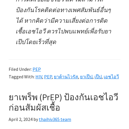
ป้องกันโรคติดต่อทางเพศสัมพันธ์อื่นๆ
ได้ หากคิดว่ามีความเสี่ยงต่อการติด
เชื้อเอชไอวี ควรไปพบแพทย์เพื่อรับยา
เป๊ปโดยเร็วที่สุด
Filed Under:
PEP
Tagged With:
HIV
,
PEP
,
ยาต้านไวรัส
,
ยาเป๊ป
,
เป๊ป
,
เอชไอวี
ยาเพร็พ (PrEP) ป้องกันเอชไอวี
ก่อนสัมผัสเชื้อ
April 2, 2024
by
thaihiv365 team