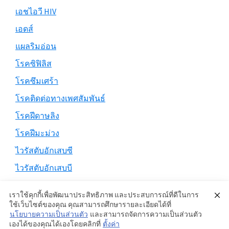
เอชไอวี HIV
เอดส์
แผลริมอ่อน
โรคซิฟิลิส
โรคซึมเศร้า
โรคติดต่อทางเพศสัมพันธ์
โรคฝีดาษลิง
โรคฝีมะม่วง
ไวรัสตับอักเสบซี
ไวรัสตับอักเสบบี
เราใช้คุกกี้เพื่อพัฒนาประสิทธิภาพ และประสบการณ์ที่ดีในการ
ใช้เว็บไซต์ของคุณ คุณสามารถศึกษารายละเอียดได้ที่
นโยบายความเป็นส่วนตัว
และสามารถจัดการความเป็นส่วนตัว
Copyright © 2026 ·
Genesis Sample
on
Genesis Framework
·
เองได้ของคุณได้เองโดยคลิกที่
ตั้งค่า
WordPress
·
Log in