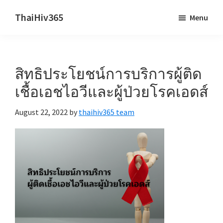
Skip
Skip
ThaiHiv365
Menu
to
to
Never
main
primary
leave
content
sidebar
someone
สิทธิประโยชน์การบริการผู้ติด
behind.
เชื้อเอชไอวีและผู้ป่วยโรคเอดส์
August 22, 2022
by
thaihiv365 team