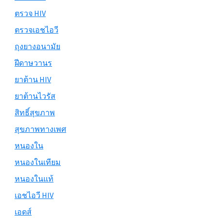
ตรวจ HIV
ตรวจเอชไอวี
ถุงยางอนามัย
ฝีดาษวานร
ยาต้าน HIV
ยาต้านไวรัส
สิทธิ์สุขภาพ
สุขภาพทางเพศ
หนองใน
หนองในเทียม
หนองในแท้
เอชไอวี HIV
เอดส์