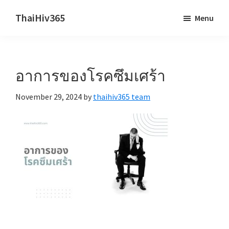
Skip
Skip
ThaiHiv365
Menu
to
to
Never
main
primary
leave
content
sidebar
someone
อาการของโรคซึมเศร้า
behind.
November 29, 2024
by
thaihiv365 team