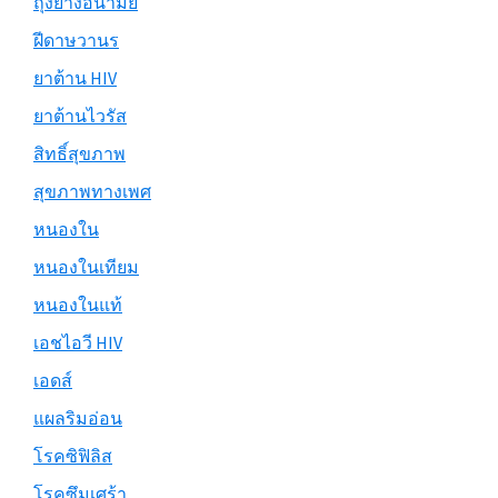
ถุงยางอนามัย
ฝีดาษวานร
ยาต้าน HIV
ยาต้านไวรัส
สิทธิ์สุขภาพ
สุขภาพทางเพศ
หนองใน
หนองในเทียม
หนองในแท้
เอชไอวี HIV
เอดส์
แผลริมอ่อน
โรคซิฟิลิส
โรคซึมเศร้า