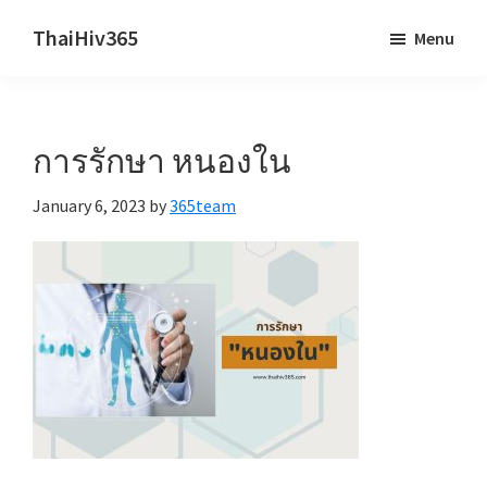
Skip
Skip
ThaiHiv365
Menu
to
to
Never
main
primary
leave
content
sidebar
someone
การรักษา หนองใน
behind.
January 6, 2023
by
365team