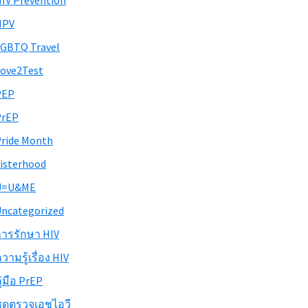
IV Prevention
HPV
GBTQ Travel
ove2Test
PEP
PrEP
ride Month
isterhood
U=U&ME
ncategorized
ารรักษา HIV
วามรู้เรื่อง HIV
ู่มือ PrEP
ุดตรวจเอชไอวี