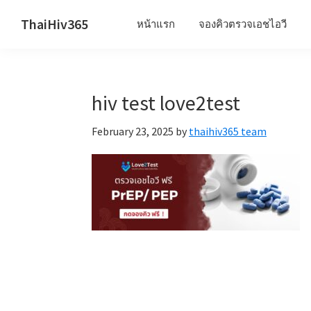
Skip
Skip
Skip
ThaiHiv365
หน้าแรก
จองคิวตรวจเอชไอวี
to
to
to
Never
primary
main
primary
leave
navigation
content
sidebar
someone
hiv test love2test
behind.
February 23, 2025
by
thaihiv365 team