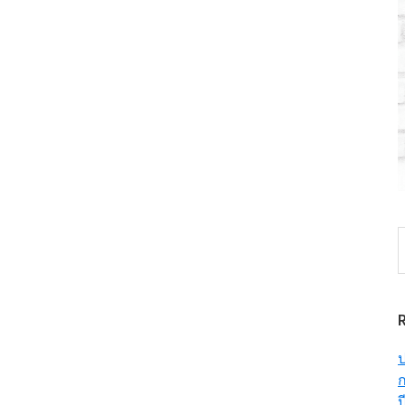
S
t
w
ป
ก
ป