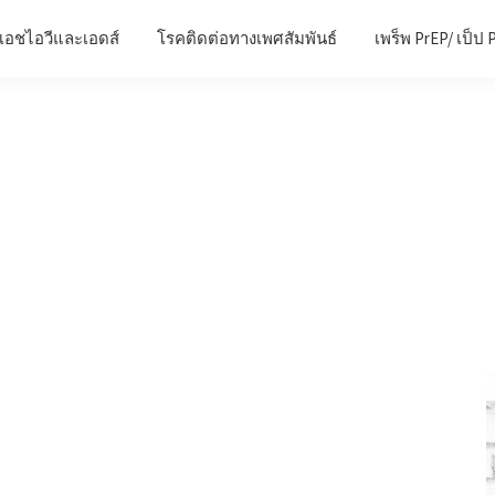
เอชไอวีและเอดส์
โรคติดต่อทางเพศสัมพันธ์
เพร็พ PrEP/ เป็ป 