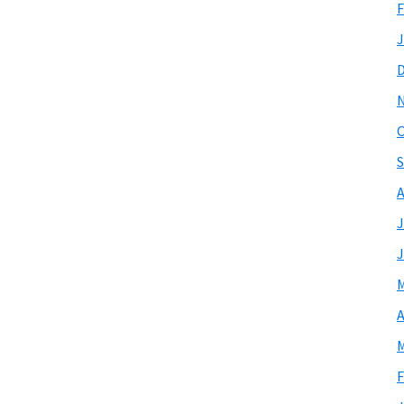
F
J
O
S
A
J
J
M
A
M
F