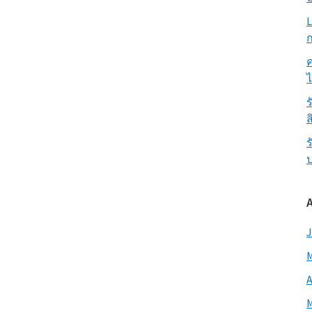
L
ก
ค
ร
ส
ร
J
M
A
M