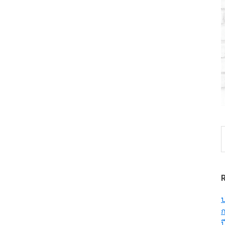
S
t
w
ป
ก
ป