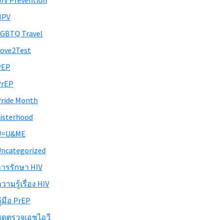
IV Prevention
HPV
GBTQ Travel
ove2Test
PEP
PrEP
ride Month
isterhood
U=U&ME
ncategorized
ารรักษา HIV
วามรู้เรื่อง HIV
ู่มือ PrEP
ุดตรวจเอชไอวี