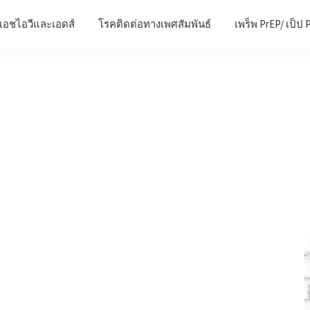
เอชไอวีและเอดส์
โรคติดต่อทางเพศสัมพันธ์
เพร็พ PrEP/ เป็ป 