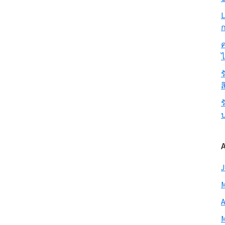
L
ก
ค
ร
ส
ร
J
M
A
M