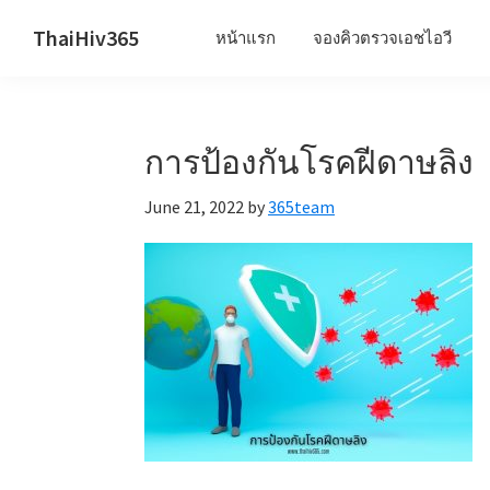
Skip
Skip
Skip
ThaiHiv365
หน้าแรก
จองคิวตรวจเอชไอวี
to
to
to
Never
primary
main
primary
leave
navigation
content
sidebar
someone
การป้องกันโรคฝีดาษลิง
behind.
June 21, 2022
by
365team