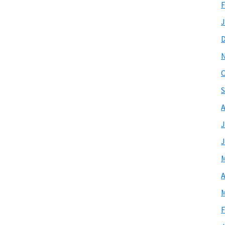
F
J
O
S
A
J
J
M
A
M
F