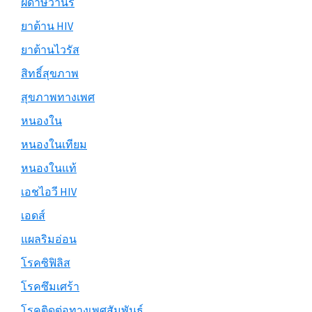
ฝีดาษวานร
ยาต้าน HIV
ยาต้านไวรัส
สิทธิ์สุขภาพ
สุขภาพทางเพศ
หนองใน
หนองในเทียม
หนองในแท้
เอชไอวี HIV
เอดส์
แผลริมอ่อน
โรคซิฟิลิส
โรคซึมเศร้า
โรคติดต่อทางเพศสัมพันธ์