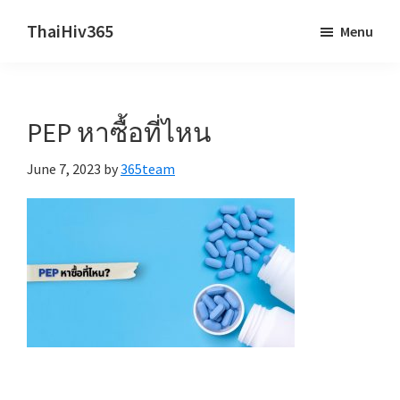
Skip
Skip
ThaiHiv365
Menu
to
to
Never
main
primary
leave
content
sidebar
someone
PEP หาซื้อที่ไหน
behind.
June 7, 2023
by
365team