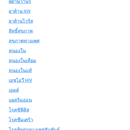
ฝีดาษวานร
ยาต้าน HIV
ยาต้านไวรัส
สิทธิ์สุขภาพ
สุขภาพทางเพศ
หนองใน
หนองในเทียม
หนองในแท้
เอชไอวี HIV
เอดส์
แผลริมอ่อน
โรคซิฟิลิส
โรคซึมเศร้า
โรคติดต่อทางเพศสัมพันธ์