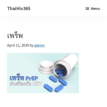
Skip
Skip
ThaiHiv365
Menu
to
to
Never
main
primary
leave
content
sidebar
someone
เพร็พ
behind.
April 11, 2020
by
admin