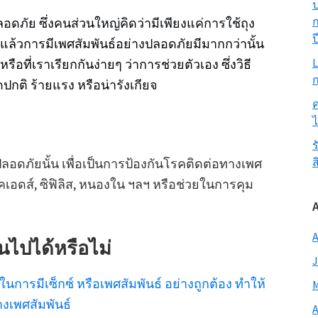
ป
ก
ลอดภัย ซึ่งคนส่วนใหญ่คิดว่ามีเพียงแค่การใช้ถุง
ป
งแล้วการมีเพศสัมพันธ์อย่างปลอดภัยมีมากกว่านั้น
L
อที่เราเรียกกันง่ายๆ ว่าการช่วยตัวเอง ซึ่งวิธี
ก
ิดปกติ ร้ายแรง หรือน่ารังเกียจ
ค
ร
ส
ปลอดภัยนั้น เพื่อเป็นการป้องกันโรคติดต่อทางเพศ
โรคเอดส์, ซิฟิลิส, หนองใน ฯลฯ หรือช่วยในการคุม
A
็นไปได้หรือไม่
J
นการมีเซ็กซ์ หรือเพศสัมพันธ์ อย่างถูกต้อง ทำให้
M
งเพศสัมพันธ์
A