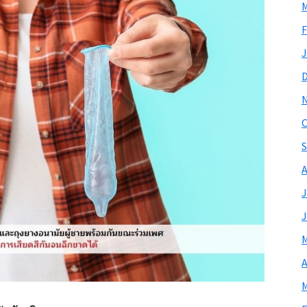
M
F
J
O
S
A
J
J
M
A
M