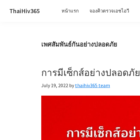
Skip
Skip
Skip
ThaiHiv365
หน้าแรก
จองคิวตรวจเอชไอวี
to
to
to
Never
primary
main
primary
leave
navigation
content
sidebar
someone
เพศสัมพันธ์กันอย่างปลอดภัย
behind.
การมีเซ็กส์อย่างปลอดภัย
July 19, 2022
by
thaihiv365 team