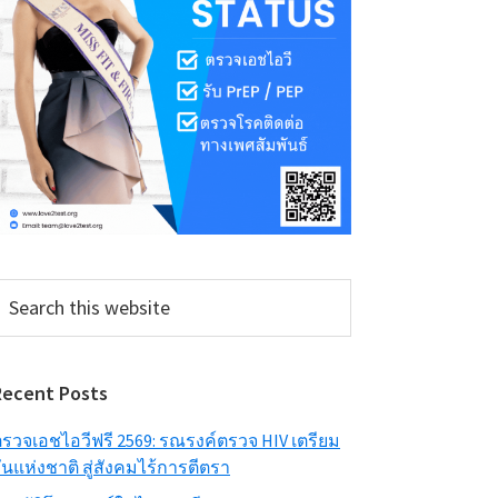
earch
his
ebsite
Recent Posts
รวจเอชไอวีฟรี 2569: รณรงค์ตรวจ HIV เตรียม
ันแห่งชาติ สู่สังคมไร้การตีตรา