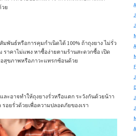
A
ด้วย
J
J
M
พันธ์หรือการคุมกำเนิดได้ 100% ถ้าถุงยาง ไม่รั่ว
A
วม ราคาไม่แพง หาซื้อง่ายตามร้านสะดวกซื้อ เปิด
M
งต่อสุขภาพหรือภาวะแทรกซ้อนด้วย
F
J
และอาจทำให้ถุงยางรั่วหรือแตก ระวังกันด้วยน้าา
J
 รอยรั่วด้วยเพื่อความปลอดภัยของเรา
J
M
A