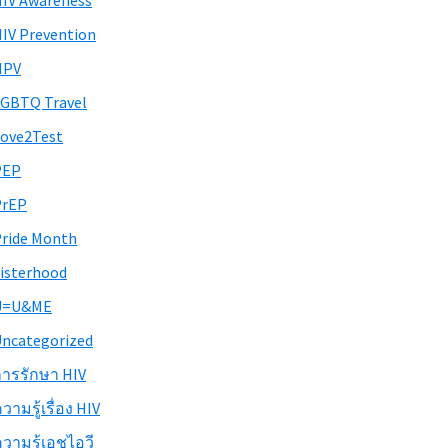
IV Awareness
IV Prevention
HPV
GBTQ Travel
ove2Test
PEP
PrEP
ride Month
isterhood
U=U&ME
ncategorized
ารรักษา HIV
วามรู้เรื่อง HIV
วามรู้เอชไอวี