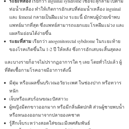
ระยะที่สอง
เรียกว่า inguinal syndrome เชื้อจะลุกลามไปตาม
ท่อน้ำเหลือง ทำให้เกิดการอักเสบที่ต่อมน้ำเหลือง inguinal
และ femeral กลายเป็นฝีมะม่วง ระยะนี้ มักพบผู้ป่วยเข้าพบ
แพทย์มากที่สุด ซึ่งแพทย์สามารถแยกแยะโรคฝีมะม่วง และ
แผลริมอ่อนได้ง่ายขึ้น
ระยะที่สาม
เรียกว่า anogenitorectal sybdrome ในระยะท้าย
ของโรคเกิดขึ้นใน 1-2 ปี ให้หลัง ซึ่งการอักเสบจะสิ้นสุดลง
และบางรายก็อาจไม่ปรากฏอาการใด ๆ เลย โดยทั่วไปแล้ว ผู้
ที่ติดเชื้อกามโรคอาจมีอาการดังนี้
มีตุ่ม หรือแผลขึ้นบริเวณอวัยวะเพศ ในช่องปาก หรือทวาร
หนัก
เจ็บหรือแสบร้อนขณะปัสสาวะ
ผู้หญิงมีตกขาวออกมาก หรือมีกลิ่นผิดปกติ ส่วนผู้ชายพบน้ำ
หรือหนองออกมาจากปลายองคชาต
รู้สึกเจ็บระหว่างสอดใส่ขณะมีเพศสัมพันธ์