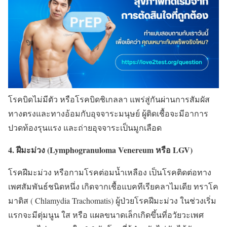
โรคบิดไม่มีตัว หรือโรคบิดชิเกลลา แพร่สู่กันผ่านการสัมผัส
ทางตรงและทางอ้อมกับอุจจาระมนุษย์ ผู้ติดเชื้อจะมีอาการ
ปวดท้องรุนแรง และถ่ายอุจจาระเป็นมูกเลือด
4. ฝีมะม่วง (Lymphogranuloma Venereum หรือ LGV)
โรคฝีมะม่วง หรือกามโรคต่อมน้ำเหลือง เป็นโรคติดต่อทาง
เพศสัมพันธ์ชนิดหนึ่ง เกิดจากเชื้อแบคทีเรียคลาไมเดีย ทราโค
มาติส ( Chlamydia Trachomatis) ผู้ป่วยโรคฝีมะม่วง ในช่วงเริ่ม
แรกจะมีตุ่มนูน ใส หรือ แผลขนาดเล็กเกิดขึ้นที่อวัยวะเพศ