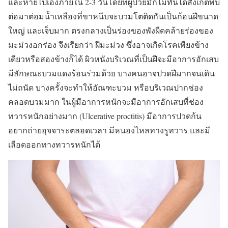
และหายไปเองภายใน 2-3 วันโดยที่ผู้ป่วยมักไม่ทันได้สังเกตพบ
ต่อมาต่อมน้ำเหลืองที่ขาหนีบจะบวมโตติดกันเป็นก้อนฝีขนาด
ใหญ่ และเจ็บมาก ตรงกลางเป็นร่องของพังผืดคล้ายร่องของ
มะม่วงอกร่อง จึงเรียกว่า ฝีมะม่วง ซึ่งอาจเกิดโรคเพียงข้าง
เดียวหรือสองข้างก็ได้ ผิวหนังบริเวณที่เป็นฝีจะมีอาการอักเสบ
มีลักษณะบวมแดงร้อนร่วมด้วย บางคนอาจปวดฝีมากจนเดิน
ไม่ถนัด บางครั้งจะทำให้อัณฑะบวม หรือบริเวณปากช่อง
คลอดบวมมาก ในผู้มีอาการหนักจะมีอาการอักเสบที่ช่อง
ทวารหนักอย่างมาก (Ulcerative proctitis) มีอาการปวดก้น
อยากถ่ายอุจจาระตลอดเวลา มีหนองไหลทางรูทวาร และมี
เลือดออกทางทวารหนักได้