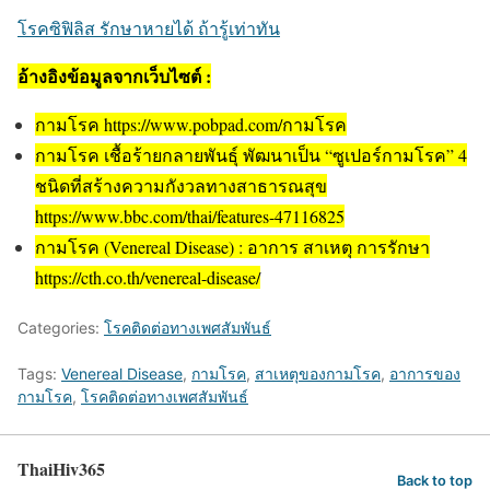
โรคซิฟิลิส รักษาหายได้ ถ้ารู้เท่าทัน
อ้างอิงข้อมูลจากเว็บไซต์ :
กามโรค https://www.pobpad.com/กามโรค
กามโรค เชื้อร้ายกลายพันธุ์ พัฒนาเป็น “ซูเปอร์กามโรค” 4
ชนิดที่สร้างความกังวลทางสาธารณสุข
https://www.bbc.com/thai/features-47116825
กามโรค (Venereal Disease) : อาการ สาเหตุ การรักษา
https://cth.co.th/venereal-disease/
Categories:
โรคติดต่อทางเพศสัมพันธ์
Tags:
Venereal Disease
,
กามโรค
,
สาเหตุของกามโรค
,
อาการของ
กามโรค
,
โรคติดต่อทางเพศสัมพันธ์
ThaiHiv365
Back to top