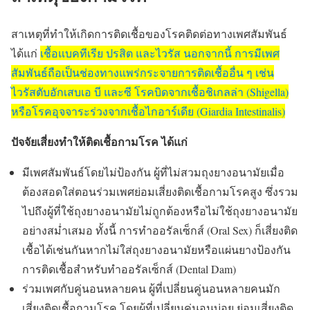
สาเหตุที่ทำให้เกิดการติดเชื้อของโรคติดต่อทางเพศสัมพันธ์
ได้แก่
เชื้อแบคทีเรีย ปรสิต และไวรัส นอกจากนี้ การมีเพศ
สัมพันธ์ถือเป็นช่องทางแพร่กระจายการติดเชื้ออื่น ๆ เช่น
ไวรัสตับอักเสบเอ บี และซี โรคบิดจากเชื้อชิเกลล่า (Shigella)
หรือโรคอุจจาระร่วงจากเชื้อไกอาร์เดีย (Giardia Intestinalis)
ปัจจัยเสี่ยงทำให้ติดเชื้อกามโรค ได้แก่
มีเพศสัมพันธ์โดยไม่ป้องกัน ผู้ที่ไม่สวมถุงยางอนามัยเมื่อ
ต้องสอดใส่ตอนร่วมเพศย่อมเสี่ยงติดเชื้อกามโรคสูง ซึ่งรวม
ไปถึงผู้ที่ใช้ถุงยางอนามัยไม่ถูกต้องหรือไม่ใช้ถุงยางอนามัย
อย่างสม่ำเสมอ ทั้งนี้ การทำออรัลเซ็กส์ (Oral Sex) ก็เสี่ยงติด
เชื้อได้เช่นกันหากไม่ใส่ถุงยางอนามัยหรือแผ่นยางป้องกัน
การติดเชื้อสำหรับทำออรัลเซ็กส์ (Dental Dam)
ร่วมเพศกับคู่นอนหลายคน ผู้ที่เปลี่ยนคู่นอนหลายคนมัก
เสี่ยงติดเชื้อกามโรค โดยผู้ที่เปลี่ยนคู่นอนบ่อย ย่อมเสี่ยงติด