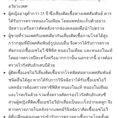
อวัยวะเพศ
ผู้หญิงอายุต่ำกว่า 25 ปี ซึ่งเสี่ยงติดเชื้อทางเพศสัมพันธ์ ควร
ได้รับการตรวจหนองในเทียม โดยแพทย์จะเก็บตัวอย่าง
ปัสสาวะหรือสารคัดหลั่งจากช่องคลอดเพื่อนำไปตรวจ
ผู้ชายที่ร่วมเพศกับเพศเดียวกันเสี่ยงติดเชื้อกามโรคได้สูง
กว่ากลุ่มที่มีเพศสัมพันธ์รูปแบบอื่น จึงควรได้รับการตรวจ
คัดกรองเชื้อเอชไอวี ซิฟิลิส หนองในเทียม และหนองในแท้
โดยอาจตรวจปีละครั้งหรือมากกว่านั้น นอกจากนี้ อาจต้อง
ตรวจไวรัสตับอักเสบบีด้วย
ผู้ติดเชื้อเอชไอวีเสี่ยงติดเชื้อจากโรคติดต่อทางเพศสัมพันธ์
ชนิดอื่นได้สูง หากได้รับการวินิจฉัยว่าได้รับเชื้อเอชไอวี
แพทย์อาจต้องตรวจหาซิฟิลิส หนองในแท้ หนองในเทียม
และโรคเริมด้วย รวมทั้งตรวจคัดกรองไวรัสตับอักเสบซี
ส่วนผู้หญิงที่ติดเชื้อเอชไอวีมักเสี่ยงเป็นมะเร็งปากมดลูก จึง
ควรตรวจภายในหลังจากแพทย์วินิจฉัยว่าติดเชื้อเอชไอวี
ผู้ที่เปลี่ยนคู่นอนควรเข้ารับการตรวจหาเชื้อกามโรคทั้งคู่