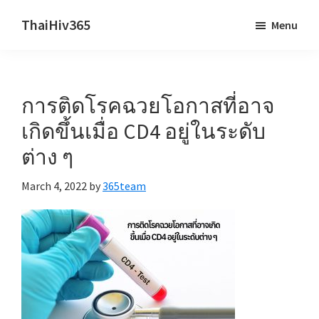
Skip
Skip
ThaiHiv365
Menu
to
to
Never
main
primary
leave
content
sidebar
someone
การติดโรคฉวยโอกาสที่อาจ
behind.
เกิดขึ้นเมื่อ CD4 อยู่ในระดับ
ต่าง ๆ
March 4, 2022
by
365team