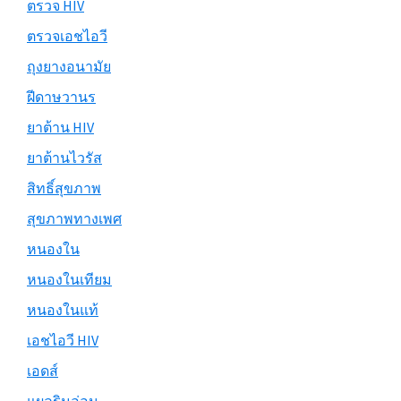
ตรวจ HIV
ตรวจเอชไอวี
ถุงยางอนามัย
ฝีดาษวานร
ยาต้าน HIV
ยาต้านไวรัส
สิทธิ์สุขภาพ
สุขภาพทางเพศ
หนองใน
หนองในเทียม
หนองในแท้
เอชไอวี HIV
เอดส์