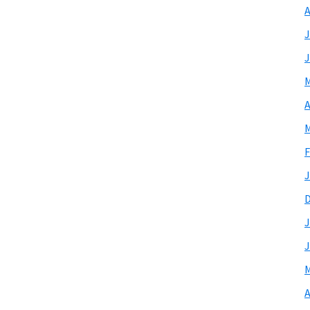
A
J
J
M
A
M
F
J
J
J
M
A