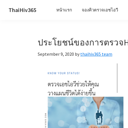
Skip
Skip
Skip
ThaiHiv365
หน้าแรก
จองคิวตรวจเอชไอวี
to
to
to
Never
primary
main
primary
leave
navigation
content
sidebar
someone
ประโยชน์ของการตรวจH
behind.
September 9, 2020
by
thaihiv365 team