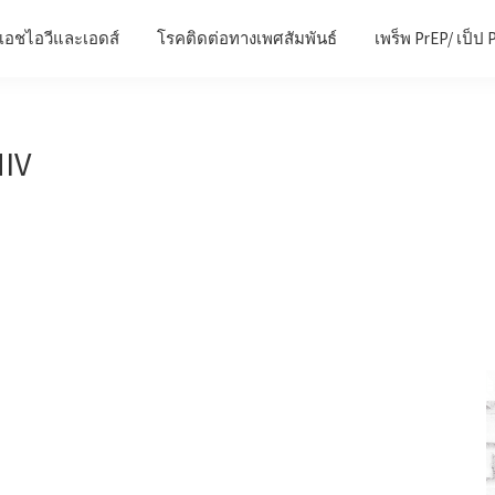
เอชไอวีและเอดส์
โรคติดต่อทางเพศสัมพันธ์
เพร็พ PrEP/ เป็ป 
IV