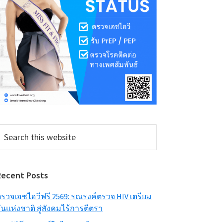
earch
his
ebsite
Recent Posts
รวจเอชไอวีฟรี 2569: รณรงค์ตรวจ HIV เตรียม
ันแห่งชาติ สู่สังคมไร้การตีตรา