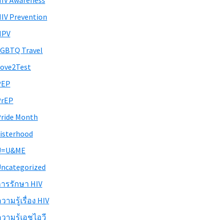
IV Awareness
IV Prevention
HPV
GBTQ Travel
ove2Test
PEP
PrEP
ride Month
isterhood
U=U&ME
ncategorized
ารรักษา HIV
วามรู้เรื่อง HIV
วามรู้เอชไอวี