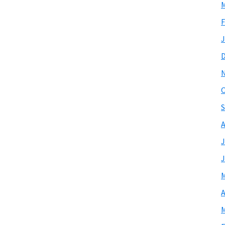
M
F
J
O
S
A
J
J
M
A
M