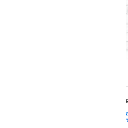
S
t
w
ต
ว