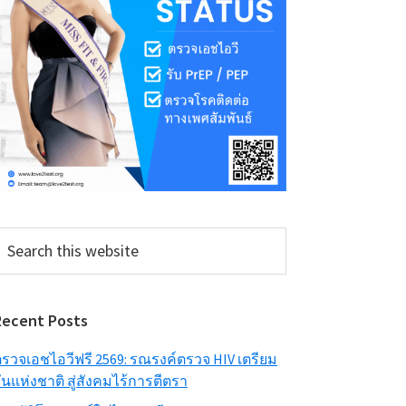
earch
his
ebsite
Recent Posts
รวจเอชไอวีฟรี 2569: รณรงค์ตรวจ HIV เตรียม
ันแห่งชาติ สู่สังคมไร้การตีตรา