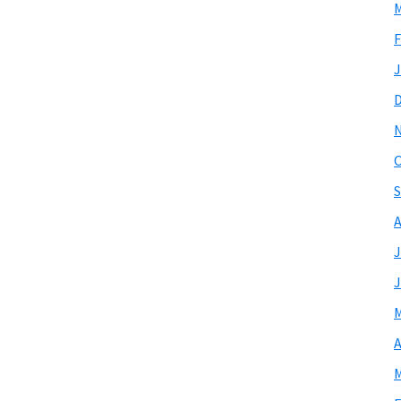
M
F
J
O
S
A
J
J
M
A
M