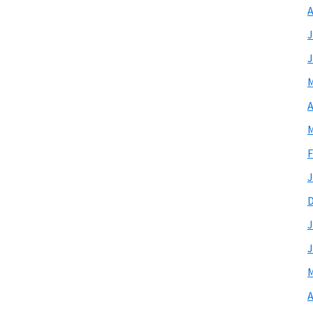
A
J
J
M
A
M
F
J
J
J
M
A