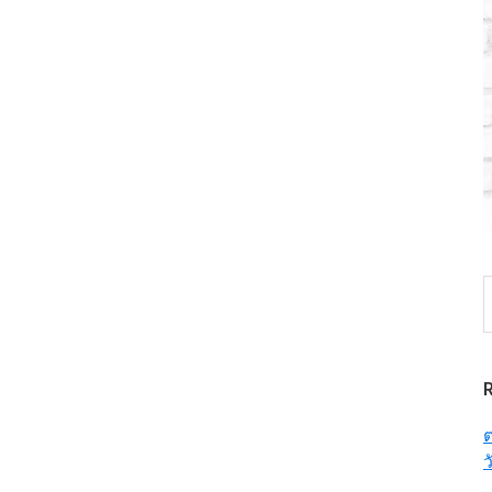
S
t
w
ต
ว