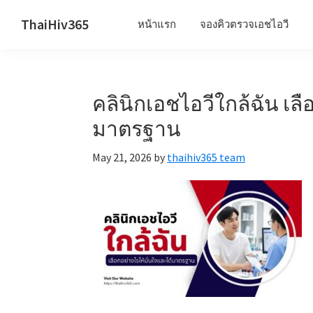
Skip
Skip
Skip
ThaiHiv365
หน้าแรก
จองคิวตรวจเอชไอวี
to
to
to
Never
primary
main
primary
leave
navigation
content
sidebar
someone
คลินิกเอชไอวีใกล้ฉัน เลื
behind.
มาตรฐาน
May 21, 2026
by
thaihiv365 team