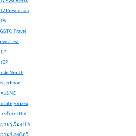
IV Awareness
IV Prevention
HPV
GBTQ Travel
ove2Test
PEP
PrEP
ride Month
isterhood
U=U&ME
ncategorized
ารรักษา HIV
วามรู้เรื่อง HIV
วามรู้เอชไอวี