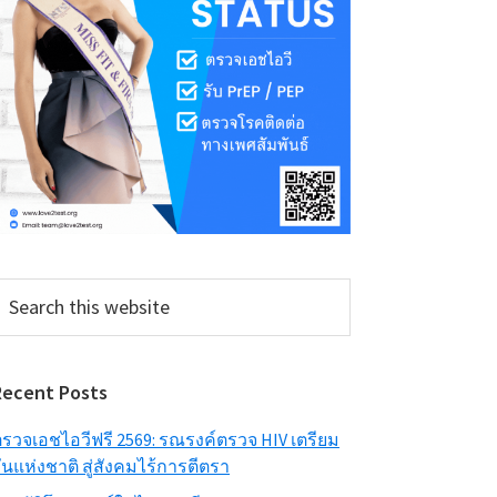
earch
his
ebsite
Recent Posts
รวจเอชไอวีฟรี 2569: รณรงค์ตรวจ HIV เตรียม
ันแห่งชาติ สู่สังคมไร้การตีตรา