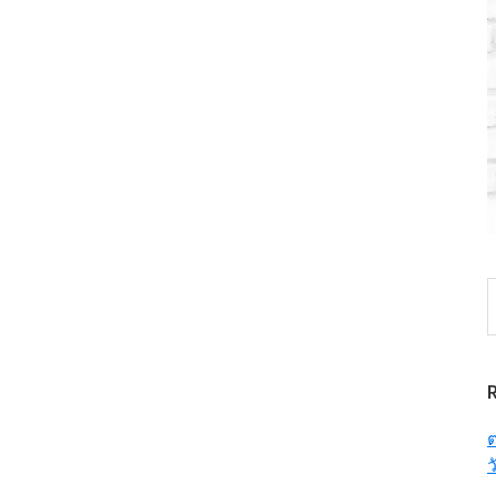
S
t
w
ต
ว