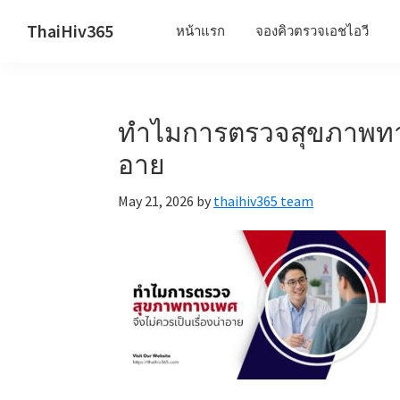
Skip
Skip
Skip
ThaiHiv365
หน้าแรก
จองคิวตรวจเอชไอวี
to
to
to
Never
primary
main
primary
leave
navigation
content
sidebar
someone
ทำไมการตรวจสุขภาพทางเ
behind.
อาย
May 21, 2026
by
thaihiv365 team