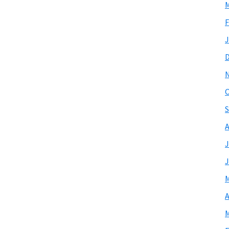
M
F
J
O
S
A
J
J
M
A
M