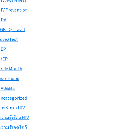
IV Awareness
IV Prevention
HPV
GBTQ Travel
ove2Test
PEP
PrEP
ride Month
isterhood
U=U&ME
ncategorized
ารรักษา HIV
วามรู้เรื่อง HIV
วามรู้เอชไอวี