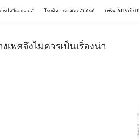
เอชไอวีและเอดส์
โรคติดต่อทางเพศสัมพันธ์
เพร็พ PrEP/ เป็ป 
พศจึงไม่ควรเป็นเรื่องน่า