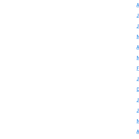
A
J
J
M
A
M
F
J
J
J
M
A