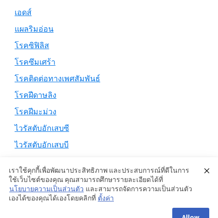
เอดส์
แผลริมอ่อน
โรคซิฟิลิส
โรคซึมเศร้า
โรคติดต่อทางเพศสัมพันธ์
โรคฝีดาษลิง
โรคฝีมะม่วง
ไวรัสตับอักเสบซี
ไวรัสตับอักเสบบี
เราใช้คุกกี้เพื่อพัฒนาประสิทธิภาพ และประสบการณ์ที่ดีในการ
ใช้เว็บไซต์ของคุณ คุณสามารถศึกษารายละเอียดได้ที่
นโยบายความเป็นส่วนตัว
และสามารถจัดการความเป็นส่วนตัว
Copyright © 2026 ·
Genesis Sample
on
Genesis Framework
·
เองได้ของคุณได้เองโดยคลิกที่
ตั้งค่า
WordPress
·
Log in
Allow