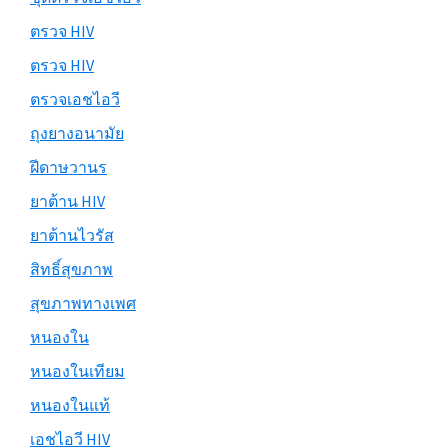
ตรวจ HIV
ตรวจ HIV
ตรวจเอชไอวี
ถุงยางอนามัย
ฝีดาษวานร
ยาต้าน HIV
ยาต้านไวรัส
สิทธิ์สุขภาพ
สุขภาพทางเพศ
หนองใน
หนองในเทียม
หนองในแท้
เอชไอวี HIV