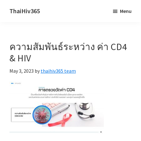
Skip
Skip
ThaiHiv365
Menu
to
to
Never
main
primary
leave
content
sidebar
someone
ความสัมพันธ์ระหว่าง ค่า CD4
behind.
& HIV
May 3, 2023
by
thaihiv365 team