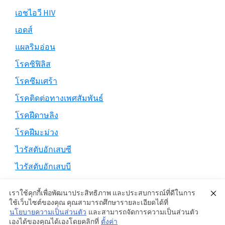
เอชไอวี HIV
เอดส์
แผลริมอ่อน
โรคซิฟิลิส
โรคซึมเศร้า
โรคติดต่อทางเพศสัมพันธ์
โรคฝีดาษลิง
โรคฝีมะม่วง
ไวรัสตับอักเสบซี
ไวรัสตับอักเสบบี
เราใช้คุกกี้เพื่อพัฒนาประสิทธิภาพ และประสบการณ์ที่ดีในการ
ใช้เว็บไซต์ของคุณ คุณสามารถศึกษารายละเอียดได้ที่
นโยบายความเป็นส่วนตัว
และสามารถจัดการความเป็นส่วนตัว
Copyright © 2026 ·
Genesis Sample
on
Genesis Framework
·
เองได้ของคุณได้เองโดยคลิกที่
ตั้งค่า
WordPress
·
Log in