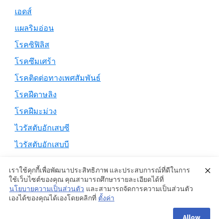
เอดส์
แผลริมอ่อน
โรคซิฟิลิส
โรคซึมเศร้า
โรคติดต่อทางเพศสัมพันธ์
โรคฝีดาษลิง
โรคฝีมะม่วง
ไวรัสตับอักเสบซี
ไวรัสตับอักเสบบี
เราใช้คุกกี้เพื่อพัฒนาประสิทธิภาพ และประสบการณ์ที่ดีในการ
ใช้เว็บไซต์ของคุณ คุณสามารถศึกษารายละเอียดได้ที่
นโยบายความเป็นส่วนตัว
และสามารถจัดการความเป็นส่วนตัว
Copyright © 2026 ·
Genesis Sample
on
Genesis Framework
·
เองได้ของคุณได้เองโดยคลิกที่
ตั้งค่า
WordPress
·
Log in
Allow