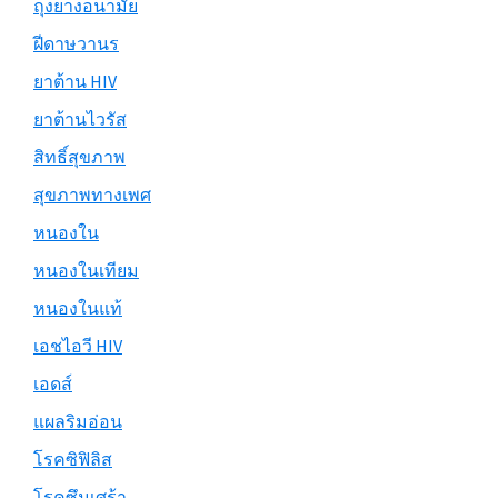
ถุงยางอนามัย
ฝีดาษวานร
ยาต้าน HIV
ยาต้านไวรัส
สิทธิ์สุขภาพ
สุขภาพทางเพศ
หนองใน
หนองในเทียม
หนองในแท้
เอชไอวี HIV
เอดส์
แผลริมอ่อน
โรคซิฟิลิส
โรคซึมเศร้า