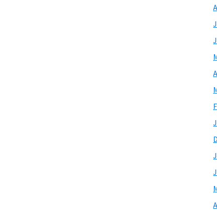
A
J
J
M
A
M
F
J
J
J
M
A