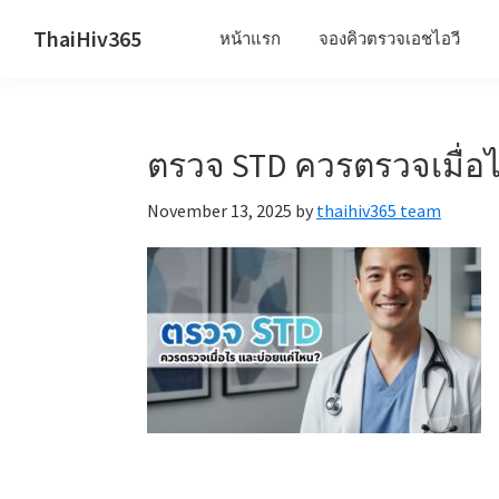
Skip
Skip
Skip
ThaiHiv365
หน้าแรก
จองคิวตรวจเอชไอวี
to
to
to
Never
primary
main
primary
leave
navigation
content
sidebar
someone
ตรวจ STD ควรตรวจเมื่อ
behind.
November 13, 2025
by
thaihiv365 team