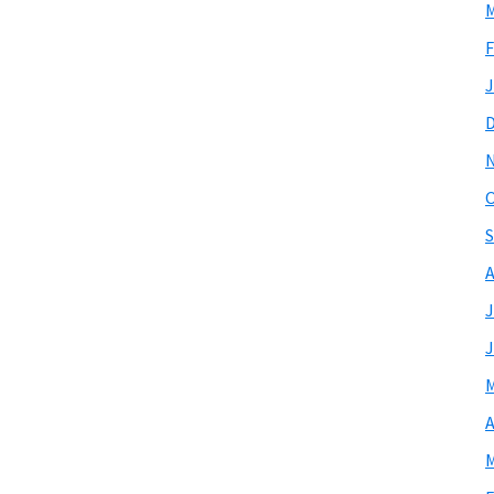
M
F
J
O
S
A
J
J
M
A
M