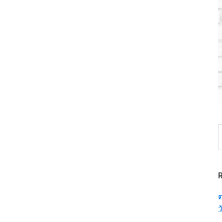
S
t
w
ต
ว