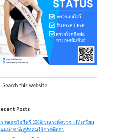
earch
his
ebsite
Recent Posts
รวจเอชไอวีฟรี 2569: รณรงค์ตรวจ HIV เตรียม
ันแห่งชาติ สู่สังคมไร้การตีตรา