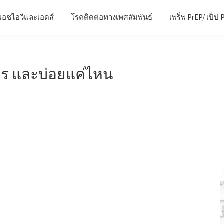
เอชไอวีและเอดส์
โรคติดต่อทางเพศสัมพันธ์
เพร็พ PrEP/ เป็ป 
ไร และบ่อยแค่ไหน