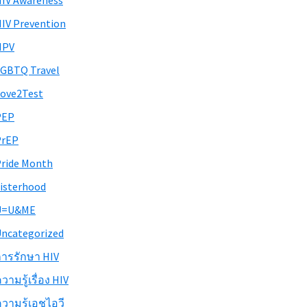
IV Awareness
IV Prevention
HPV
GBTQ Travel
ove2Test
PEP
PrEP
ride Month
isterhood
U=U&ME
ncategorized
ารรักษา HIV
วามรู้เรื่อง HIV
วามรู้เอชไอวี