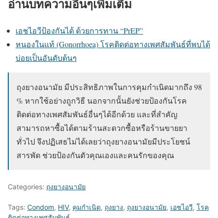
อ่านบทความอื่นๆเพิ่มเติม
เอชไอวีป้องกันได้ ด้วยการทาน “PrEP”
หนองในแท้ (Gonorrhoea) โรคติดต่อทางเพศสัมพันธ์ที่พบได้
บ่อยเป็นอันดับต้นๆ
ถุงยางอนามัย มีประสิทธิภาพในการคุมกำเนิดมากถึง 98
% หากใช้อย่างถูกวิธี นอกจากนั้นยังช่วยป้องกันโรค
ติดต่อทางเพศสัมพันธ์อื่นๆได้อีกด้วย และที่สำคัญ
สามารถหาซื้อได้ตามร้านสะดวกซื้อหรือร้านขายยา
ทั่วไป จึงปฏิเสธไม่ได้เลยว่าถุงยางอนามัยมีประโยชน์
สารพัด ช่วยป้องกันตัวคุณเองและคนรักของคุณ
Categories:
ถุงยางอนามัย
Tags:
Condom
,
HIV
,
คุมกำเนิด
,
ถุงยาง
,
ถุงยางอนามัย
,
เอชไอวี
,
โรค
ติดต่อทางเพศสัมพันธ์